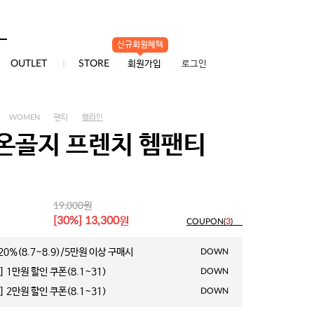
신규회원혜택
0
OUTLET
STORE
회원가입
로그인
WOMEN
팬티
햄라인
온골지 프렌치 헴팬티
원
19,000
원
[30%] 13,300
COUPON(
3
)
0%(8.7~8.9)/5만원 이상 구매시
DOWN
 1만원 할인 쿠폰(8.1~31)
DOWN
 2만원 할인 쿠폰(8.1~31)
DOWN