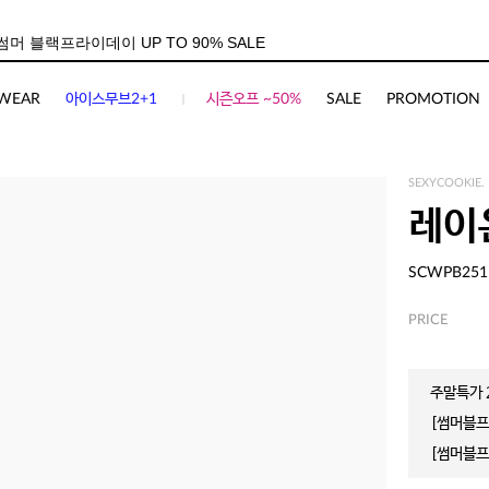
WEAR
아이스무브2+1
시즌오프 ~50%
SALE
PROMOTION
SEXYCOOKIE.
레이
SCWPB251
PRICE
주말특가 2
[썸머블프]
[썸머블프]