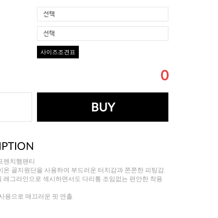
선택
선택
사이즈조견표
0
BUY
IPTION
프렌치햄팬티
이온 골지원단을 사용하여 부드러운 터치감과 쫀쫀한 피팅감.
 레그라인으로 섹시하면서도 다리통 조임없는 편안한 착용
사용으로 매끄러운 핏 연출.