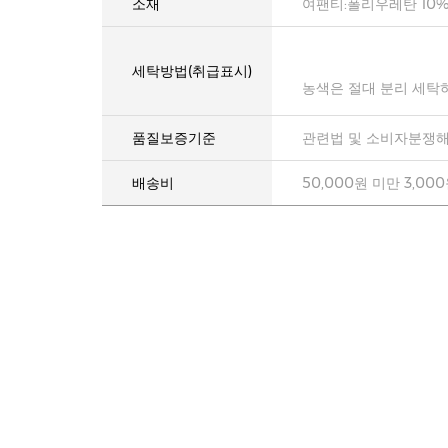
소재
여팬티:폴리우레탄 10%
세탁방법(취급표시)
농색은 절대 분리 세탁
품질보증기준
관련법 및 소비자분쟁해
배송비
50,000원 미만 3,00