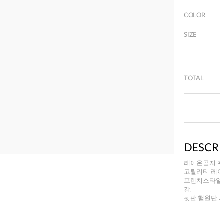
COLOR
SIZE
TOTAL
DESCR
레이온골지 
고퀄리티 레
프렌치스타일
감.
뒷판 햄원단 