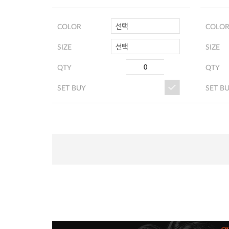
선택
COLOR
COLO
선택
SIZE
SIZE
QTY
QTY
SET BUY
SET B