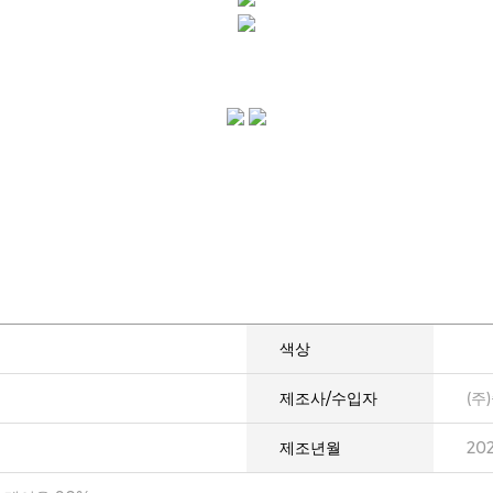
색상
제조사/수입자
(주
제조년월
20