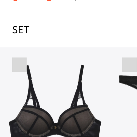
SET
주말특가 20%(8.7~8.9)/5만원 이
[썸머블프] 1만원 할인 쿠폰(8.1~31)
[썸머블프] 2만원 할인 쿠폰(8.1~31)