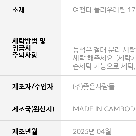
소재
여팬티:폴리우레탄 17
세탁방법 및
취급시
농색은 절대 분리 세탁
주의사항
세탁 해주세요. (세탁
손세탁 기능으로 세탁
제조자/수입자
(주)좋은사람들
제조국(원산지)
MADE IN CAMBOD
제조년월
2025년 04월