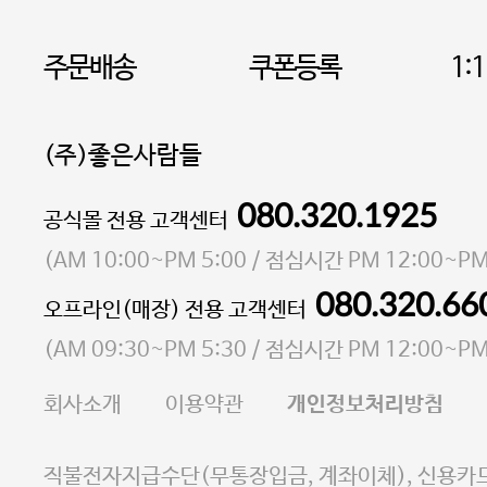
주문배송
쿠폰등록
1:
(주)좋은사람들
080.320.1925
대표 이성현,박영환
공식몰 전용 고객센터
| 개인정보관리책임자 김상현
소재지 서울특별시 마포구 마포대로4다길 41 마포
(
AM 10:00~PM 5:00
/ 점심시간
PM 12:00~PM
통신판매업 신고번호 2023-서울마포-3931호
080.320.66
오프라인(매장) 전용 고객센터
사업자등록번호 105-81-58242
(
AM 09:30~PM 5:30
/ 점심시간
PM 12:00~PM
FAX 02-6380-5020
회사소개
이용약관
개인정보처리방침
E-MAIL goodpeople@gpin.co.kr
사업자정보확인
이니시스 에스크로 서비스
직불전자지급수단(무통장입금, 계좌이체), 신용카드