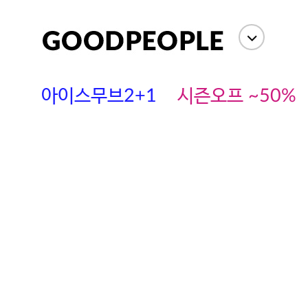
아이스무브2+1
시즌오프 ~50%
에스까다
스딘
츄츄안나