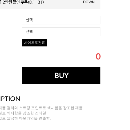
 2만원 할인 쿠폰(8.1~31)
DOWN
선택
선택
사이즈조견표
0
BUY
IPTION
퍼플 컬러와 스트링 포인트로 섹시함을 강조한 제품.
일로 섹시함을 강조한 스타일.
일로 깔끔한 아웃라인을 연출함.