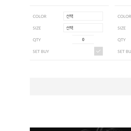
선택
COLOR
COLO
선택
SIZE
SIZE
QTY
QTY
SET BUY
SET B