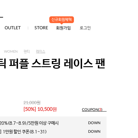
신규회원혜택
0
OUTLET
STORE
회원가입
로그인
WOMEN
팬티
레이스
틱 퍼플 스트링 레이스 팬
원
21,000
원
[50%] 10,500
COUPON(
3
)
0%(8.7~8.9)/5만원 이상 구매시
DOWN
 1만원 할인 쿠폰(8.1~31)
DOWN