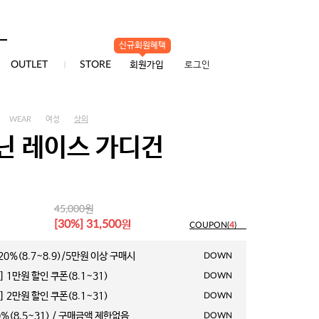
신규회원혜택
0
OUTLET
STORE
회원가입
로그인
WEAR
여성
상의
닌 레이스 가디건
원
45,000
원
[30%] 31,500
COUPON(
4
)
0%(8.7~8.9)/5만원 이상 구매시
DOWN
 1만원 할인 쿠폰(8.1~31)
DOWN
 2만원 할인 쿠폰(8.1~31)
DOWN
%(8.5~31) / 구매금액 제한없음
DOWN