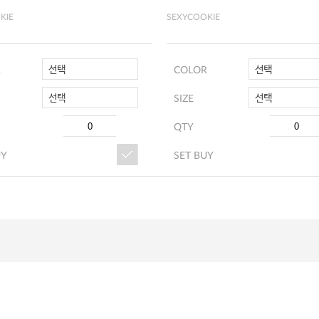
KIE
SEXYCOOKIE
선택
선택
R
COLOR
선택
선택
SIZE
QTY
UY
SET BUY