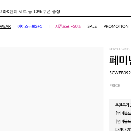
WEAR
아이스무브2+1
시즌오프 ~50%
SALE
PROMOTION
SEXYCOOKIE.
페미
SCWEB092
PRICE
주말특가 2
[썸머블프]
[썸머블프]
파자마 20