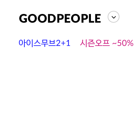
아이스무브2+1
시즌오프 ~50%
에스까다
스딘
츄츄안나