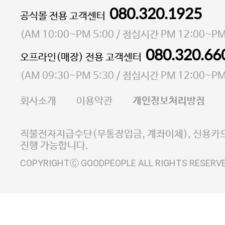
080.320.1925
대표 이성현,박영환
공식몰 전용 고객센터
| 개인정보관리책임자 김상현
소재지 서울특별시 마포구 마포대로4다길 41 마포
(
AM 10:00~PM 5:00
/ 점심시간
PM 12:00~PM
통신판매업 신고번호 2023-서울마포-3931호
080.320.66
오프라인(매장) 전용 고객센터
사업자등록번호 105-81-58242
(
AM 09:30~PM 5:30
/ 점심시간
PM 12:00~PM
FAX 02-6380-5020
회사소개
이용약관
개인정보처리방침
E-MAIL goodpeople@gpin.co.kr
사업자정보확인
이니시스 에스크로 서비스
직불전자지급수단(무통장입금, 계좌이체), 신용카드
진행 가능합니다.
COPYRIGHTⒸ GOODPEOPLE ALL RIGHTS RESERV