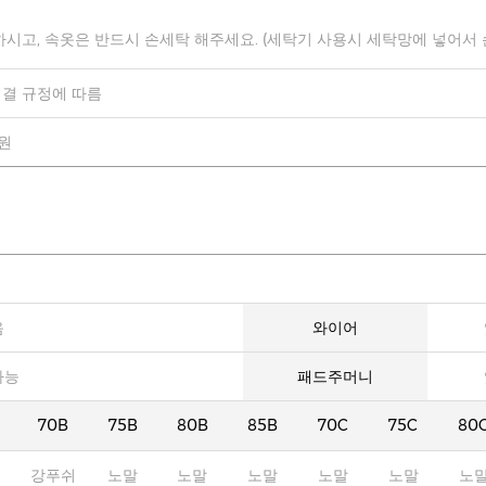
하시고, 속옷은 반드시 손세탁 해주세요. (세탁기 사용시 세탁망에 넣어서
결 규정에 따름
0원
음
와이어
가능
패드주머니
70B
75B
80B
85B
70C
75C
80
강푸쉬
노말
노말
노말
노말
노말
노