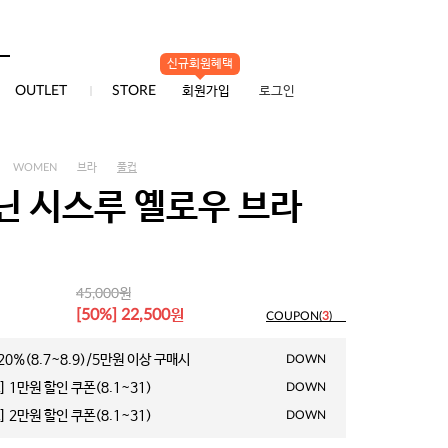
신규회원혜택
0
OUTLET
STORE
회원가입
로그인
WOMEN
브라
풀컵
닌 시스루 옐로우 브라
원
45,000
원
[50%] 22,500
COUPON(
3
)
0%(8.7~8.9)/5만원 이상 구매시
DOWN
 1만원 할인 쿠폰(8.1~31)
DOWN
 2만원 할인 쿠폰(8.1~31)
DOWN