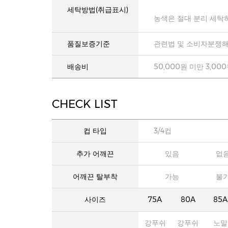
세탁방법(취급표시)
농색은 절대 분리 세탁
품질보증기준
관련법 및 소비자분쟁해
배송비
50,000원 미만 3,00
CHECK LIST
컵 타입
3/4컵
추가 어깨끈
있음
없
어깨끈 탈부착
가능
불
사이즈
75A
80A
85A
강푸쉬
강푸쉬
노말