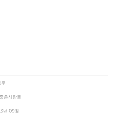
로우
)좋은사람들
23년 09월