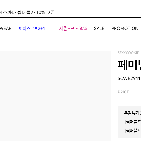
WEAR
아이스무브2+1
시즌오프 ~50%
SALE
PROMOTION
SEXYCOOKIE.
페미
SCWBZ911
PRICE
주말특가 2
[썸머블프]
[썸머블프]