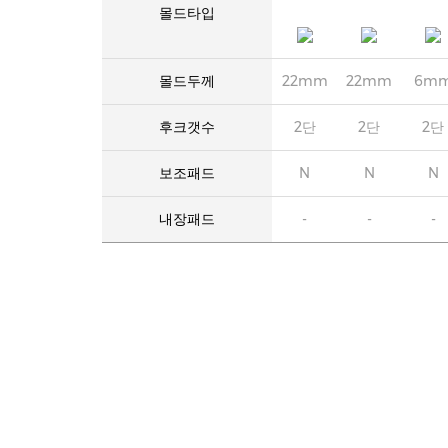
몰드타입
몰드두께
22mm
22mm
6m
후크갯수
2단
2단
2단
보조패드
N
N
N
내장패드
-
-
-