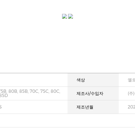
색상
옐
75B, 80B, 85B, 70C, 75C, 80C,
제조사/수입자
(주
 85D
S
제조년월
20