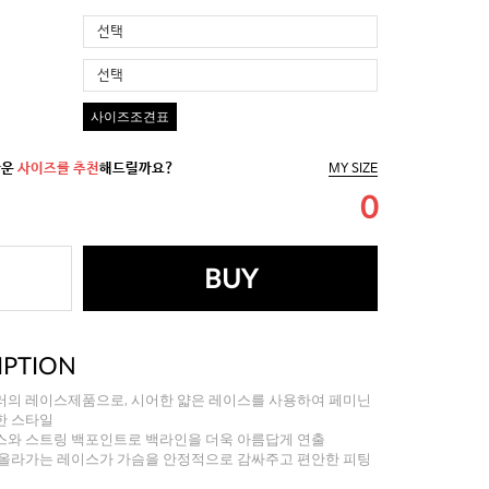
선택
선택
사이즈조견표
까운
사이즈를 추천
해드릴까요?
MY SIZE
0
BUY
IPTION
러의 레이스제품으로, 시어한 얇은 레이스를 사용하여 페미닌
한 스타일
스와 스트링 백포인트로 백라인을 더욱 아름답게 연출
 올라가는 레이스가 가슴을 안정적으로 감싸주고 편안한 피팅