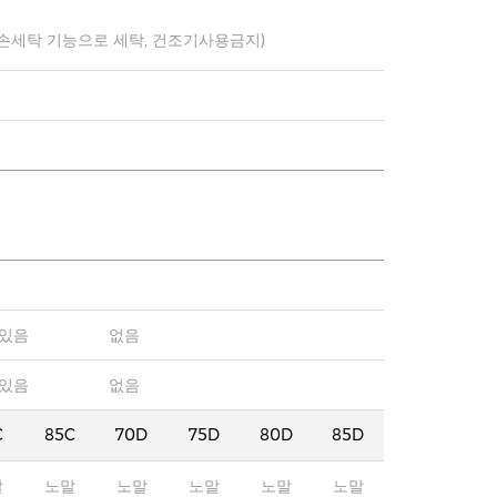
 손세탁 기능으로 세탁, 건조기사용금지)
있음
없음
있음
없음
C
85C
70D
75D
80D
85D
말
노말
노말
노말
노말
노말