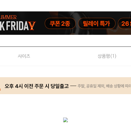
사이즈
상품평(
1
)