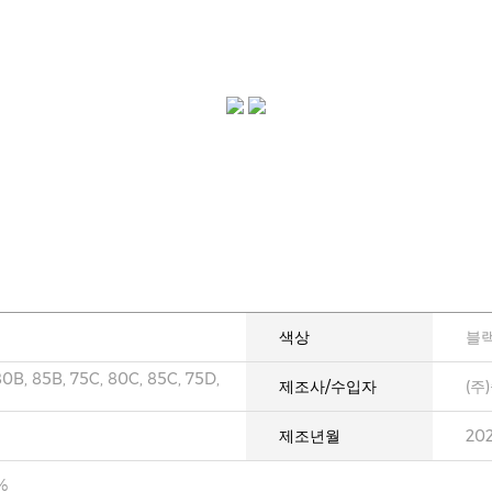
색상
블
80B, 85B, 75C, 80C, 85C, 75D,
제조사/수입자
(주
제조년월
20
%