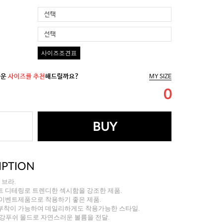
선택
선택
사이즈조견표
까운
사이즈를 추천
해드릴까요?
MY SIZE
0
BUY
IPTION
 브라.
트 디테링로 트렌디한 섹시함을 강조한 제품.
 이벤트제품으로 착용하기 좋은 제품.
부착이 가능하여 데일리하게도 착용가능한 스타일.
A는 강푸쉬 몰드로 자연스러운 볼륨을 전달.