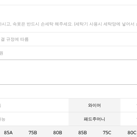
하시고, 속옷은 반드시 손세탁 해주세요. (세탁기 사용시 세탁망에 넣어서
결 규정에 따름
0원
음
와이어
가능
패드주머니
85A
75B
80B
85B
75C
80C