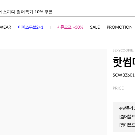
사이즈
상품평(
3
)
WEAR
아이스무브2+1
시즌오프 ~50%
SALE
PROMOTION
SEXYCOOKIE.
핫썸
SCWBZ601
PRICE
주말특가 2
[썸머블프]
[썸머블프]