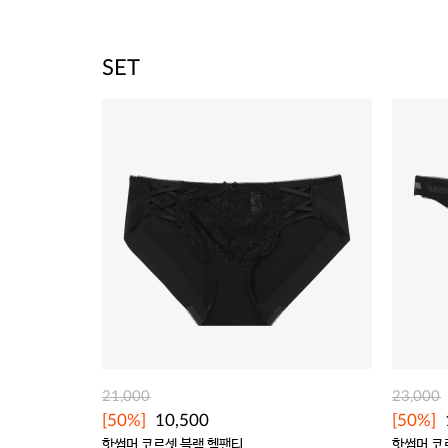
SET
21,000
23,000
[50%]
10,500
[50%]
핫썸머 코르셋 블랙 헴팬티
핫썸머 코