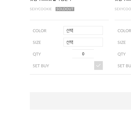
SEXYCOOKIE
SOLDOUT
SEXYCOO
선택
COLOR
COLO
선택
SIZE
SIZE
QTY
QTY
SET BUY
SET B