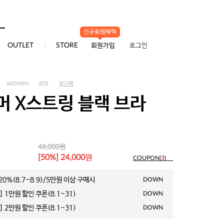
배송/교환/반품
신규회원혜택
0
OUTLET
STORE
회원가입
로그인
WOMEN
브라
섹시백
머 X스트링 블랙 브라
원
48,000
원
[50%] 24,000
COUPON(
3
)
0%(8.7~8.9)/5만원 이상 구매시
DOWN
 1만원 할인 쿠폰(8.1~31)
DOWN
 2만원 할인 쿠폰(8.1~31)
DOWN