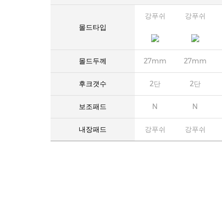
강푸쉬
강푸쉬
몰드타입
몰드두께
27mm
27mm
후크갯수
2단
2단
보조패드
N
N
내장패드
강푸쉬
강푸쉬