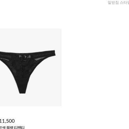
밑받침 스타
11,500
르셋 블랙 티팬티