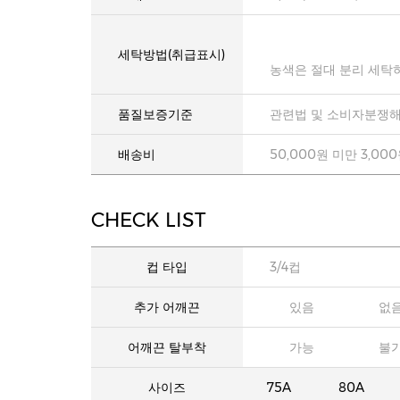
세탁방법(취급표시)
농색은 절대 분리 세탁
품질보증기준
관련법 및 소비자분쟁해
배송비
50,000원 미만 3,00
CHECK LIST
컵 타입
3/4컵
추가 어깨끈
있음
없
어깨끈 탈부착
가능
불
사이즈
75A
80A