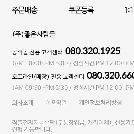
주문배송
쿠폰등록
1:
(주)좋은사람들
080.320.1925
대표 이성현,박영환
공식몰 전용 고객센터
| 개인정보관리책임자 김상현
소재지 서울특별시 마포구 마포대로4다길 41 마포
(
AM 10:00~PM 5:00
/ 점심시간
PM 12:00~PM
통신판매업 신고번호 2023-서울마포-3931호
080.320.66
오프라인(매장) 전용 고객센터
사업자등록번호 105-81-58242
(
AM 09:30~PM 5:30
/ 점심시간
PM 12:00~PM
FAX 02-6380-5020
회사소개
이용약관
개인정보처리방침
E-MAIL goodpeople@gpin.co.kr
사업자정보확인
이니시스 에스크로 서비스
직불전자지급수단(무통장입금, 계좌이체), 신용카드
진행 가능합니다.