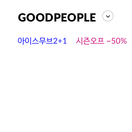
아이스무브2+1
시즌오프 ~50%
에스까다
스딘
츄츄안나