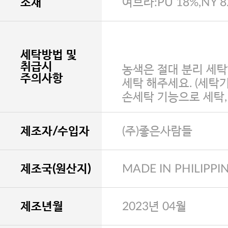
소재
여브라:PU 18%,NY 
세탁방법 및
취급시
농색은 절대 분리 세탁
주의사항
세탁 해주세요. (세탁
손세탁 기능으로 세탁
제조자/수입자
(주)좋은사람들
제조국(원산지)
MADE IN PHILIPPI
제조년월
2023년 04월