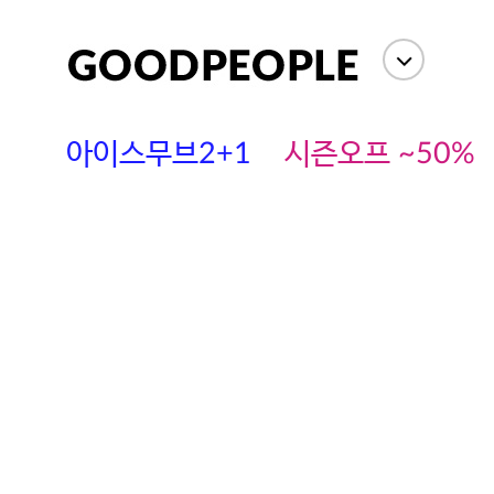
아이스무브2+1
시즌오프 ~50%
에스까다
스딘
츄츄안나