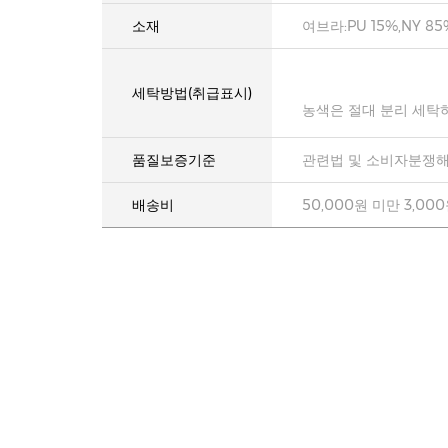
소재
여브라:PU 15%,NY 85
세탁방법(취급표시)
농색은 절대 분리 세탁
품질보증기준
관련법 및 소비자분쟁해
배송비
50,000원 미만 3,00