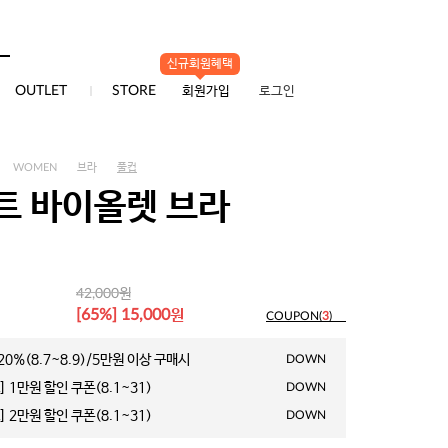
신규회원혜택
0
OUTLET
STORE
회원가입
로그인
WOMEN
브라
풀컵
트 바이올렛 브라
원
42,000
원
[65%] 15,000
COUPON(
3
)
0%(8.7~8.9)/5만원 이상 구매시
DOWN
 1만원 할인 쿠폰(8.1~31)
DOWN
 2만원 할인 쿠폰(8.1~31)
DOWN