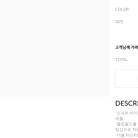
COLOR
SIZE
고객님께 가
TOTAL
DESCR
-소프트 바
제품.
-풀컵몰드를
팅감으로 착
-더블 하드