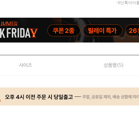
-3단훅아이를
사이즈
상품평(
5
)