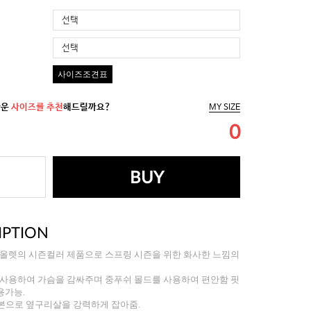
선택
선택
사이즈조견표
까운
사이즈를 추천
해드릴까요?
MY SIZE
0
BUY
IPTION
이올렛의 시즌컬러 제품으로 스프링 시즌을 위한 화사한 느낌의
 사용하여 가슴을 감싸주며 중푸쉬 몰드를 사용하여 편안함 핏
용가능.
P본으로 옆구리살을 강력하게 잡아줌.