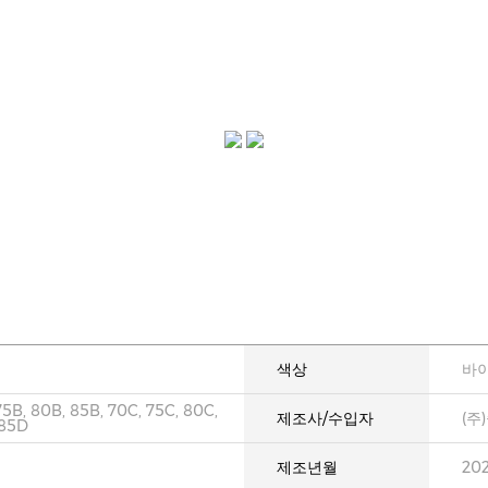
색상
바
75B, 80B, 85B, 70C, 75C, 80C,
제조사/수입자
(주
 85D
제조년월
20