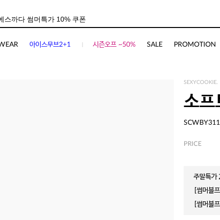
WEAR
아이스무브2+1
시즌오프 ~50%
SALE
PROMOTION
SEXYCOOKIE.
소프
SCWBY311
PRICE
주말특가 2
[썸머블프]
[썸머블프]