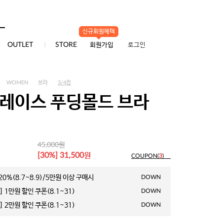
신규회원혜택
0
OUTLET
STORE
회원가입
로그인
WOMEN
브라
3/4컵
 레이스 푸딩몰드 브라
원
45,000
원
[30%] 31,500
COUPON(
3
)
0%(8.7~8.9)/5만원 이상 구매시
DOWN
 1만원 할인 쿠폰(8.1~31)
DOWN
 2만원 할인 쿠폰(8.1~31)
DOWN