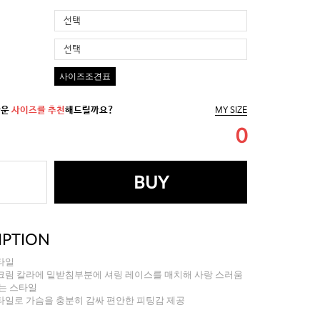
선택
선택
사이즈조견표
까운
사이즈를 추천
해드릴까요?
MY SIZE
0
BUY
IPTION
타일
크림 칼라에 밑받침부분에 셔링 레이스를 매치해 사랑 스러움
는 스타일
타일로 가슴을 충분히 감싸 편안한 피팅감 제공