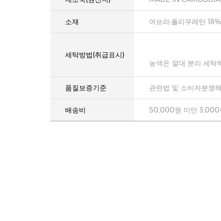
소재
여브라:폴리우레탄 18%
세탁방법(취급표시)
농색은 절대 분리 세탁
품질보증기준
관련법 및 소비자분쟁해
배송비
50,000원 미만 3,00