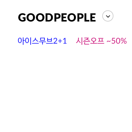
아이스무브2+1
시즌오프 ~50%
에스까다
스딘
츄츄안나