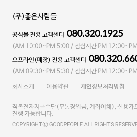
(주)좋은사람들
080.320.1925
대표 이성현,박영환
공식몰 전용 고객센터
| 개인정보관리책임자 김상현
소재지 서울특별시 마포구 마포대로4다길 41 마포
(
AM 10:00~PM 5:00
/ 점심시간
PM 12:00~PM
통신판매업 신고번호 2023-서울마포-3931호
080.320.66
오프라인(매장) 전용 고객센터
사업자등록번호 105-81-58242
(
AM 09:30~PM 5:30
/ 점심시간
PM 12:00~PM
FAX 02-6380-5020
회사소개
이용약관
개인정보처리방침
E-MAIL goodpeople@gpin.co.kr
사업자정보확인
이니시스 에스크로 서비스
직불전자지급수단(무통장입금, 계좌이체), 신용카드
진행 가능합니다.
COPYRIGHTⒸ GOODPEOPLE ALL RIGHTS RESERV