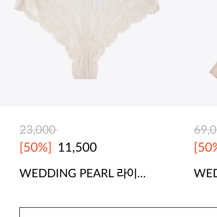
23,000
69,
[50%]
11,500
[50
WEDDING PEARL 라이트
WED
핑크 치키팬티
핑크
SEXYCOOKIE
SEX