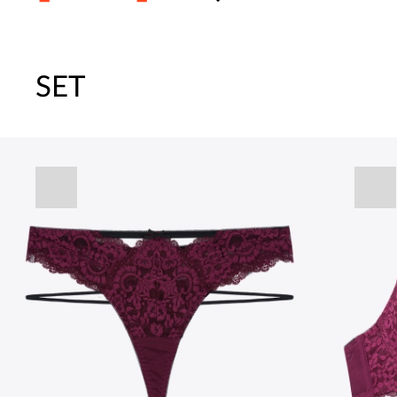
SET
주말특가 20%(8.7~8.9)/5만원 이
[썸머블프] 1만원 할인 쿠폰(8.1~31)
[썸머블프] 2만원 할인 쿠폰(8.1~31)