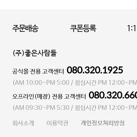
주문배송
쿠폰등록
1:
(주)좋은사람들
080.320.1925
대표 이성현,박영환
공식몰 전용 고객센터
| 개인정보관리책임자 김상현
소재지 서울특별시 마포구 마포대로4다길 41 마포
(
AM 10:00~PM 5:00
/ 점심시간
PM 12:00~PM
통신판매업 신고번호 2023-서울마포-3931호
080.320.66
오프라인(매장) 전용 고객센터
사업자등록번호 105-81-58242
(
AM 09:30~PM 5:30
/ 점심시간
PM 12:00~PM
FAX 02-6380-5020
회사소개
이용약관
개인정보처리방침
E-MAIL goodpeople@gpin.co.kr