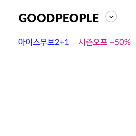
아이스무브2+1
시즌오프 ~50%
에스까다
스딘
츄츄안나