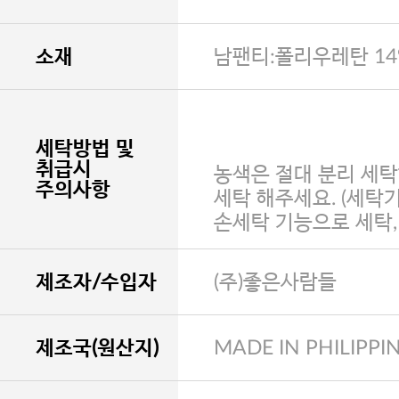
소재
남팬티:폴리우레탄 14
세탁방법 및
취급시
농색은 절대 분리 세탁
주의사항
세탁 해주세요. (세탁
손세탁 기능으로 세탁
제조자/수입자
(주)좋은사람들
제조국(원산지)
MADE IN PHILIPPI