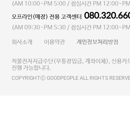
소재지 서울특별시 마포구 마포대로4다길 41 마포
(
AM 10:00~PM 5:00
/ 점심시간
PM 12:00~PM
통신판매업 신고번호 2023-서울마포-3931호
080.320.66
오프라인(매장) 전용 고객센터
사업자등록번호 105-81-58242
(
AM 09:30~PM 5:30
/ 점심시간
PM 12:00~PM
FAX 02-6380-5020
회사소개
이용약관
개인정보처리방침
E-MAIL goodpeople@gpin.co.kr
사업자정보확인
이니시스 에스크로 서비스
직불전자지급수단(무통장입금, 계좌이체), 신용카드
진행 가능합니다.
COPYRIGHTⒸ GOODPEOPLE ALL RIGHTS RESERV