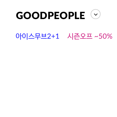
아이스무브2+1
시즌오프 ~50%
에스까다
스딘
츄츄안나