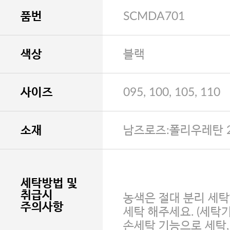
품번
SCMDA701
색상
블랙
사이즈
095, 100, 105, 110
소재
남즈로즈:폴리우레탄 2
세탁방법 및
취급시
농색은 절대 분리 세탁
주의사항
세탁 해주세요. (세탁
손세탁 기능으로 세탁