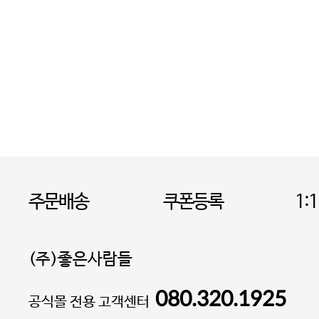
주문배송
쿠폰등록
1:
(주)좋은사람들
080.320.1925
대표 이성현,박영환
공식몰 전용 고객센터
| 개인정보관리책임자 김상현