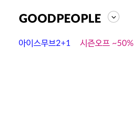
상세정보
상품평(
0
)
아이스무브2+1
시즌오프 ~50%
에스까다
스딘
츄츄안나