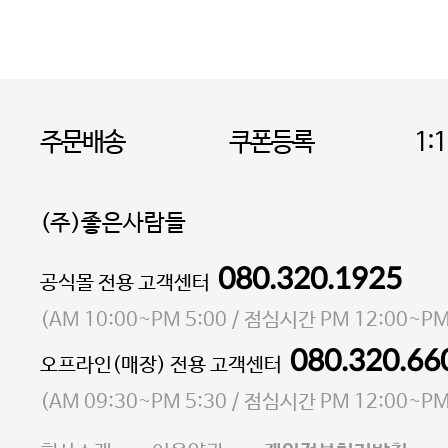
주문배송
쿠폰등록
1:
(주)좋은사람들
080.320.1925
대표 이성현,박영환
공식몰 전용 고객센터
| 개인정보관리책임자 김상현
소재지 서울특별시 마포구 마포대로4다길 41 마포
(
AM 10:00~PM 5:00
/ 점심시간
PM 12:00~PM
통신판매업 신고번호 2023-서울마포-3931호
080.320.66
오프라인(매장) 전용 고객센터
사업자등록번호 105-81-58242
(
AM 09:30~PM 5:30
/ 점심시간
PM 12:00~PM
FAX 02-6380-5020