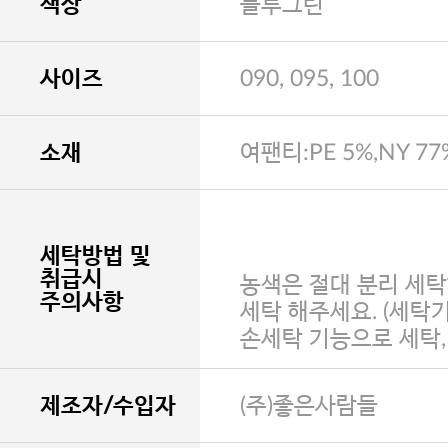
색상
블루그린
사이즈
090, 095, 100
소재
여팬티:PE 5%,NY 77
세탁방법 및
취급시
농색은 절대 분리 세탁
주의사항
세탁 해주세요. (세탁
손세탁 기능으로 세탁
제조자/수입자
(주)좋은사람들