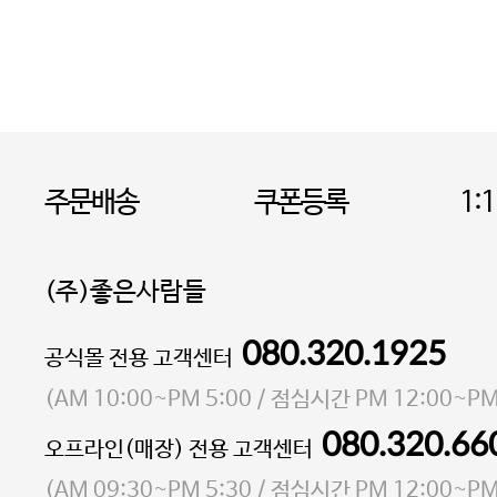
주문배송
쿠폰등록
1:
(주)좋은사람들
080.320.1925
대표 이성현,박영환
공식몰 전용 고객센터
| 개인정보관리책임자 김상현
소재지 서울특별시 마포구 마포대로4다길 41 마포
(
AM 10:00~PM 5:00
/ 점심시간
PM 12:00~PM
통신판매업 신고번호 2023-서울마포-3931호
080.320.66
오프라인(매장) 전용 고객센터
사업자등록번호 105-81-58242
(
AM 09:30~PM 5:30
/ 점심시간
PM 12:00~PM