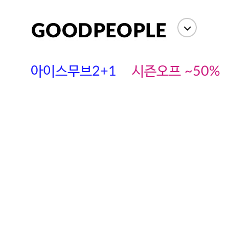
아이스무브2+1
시즌오프 ~50%
에스까다
스딘
츄츄안나