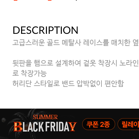
DESCRIPTION
주말특가 20%(8.7~8.9)/5만원 이
고급스러운 골드 메탈사 레이스를 매치한 옆
[썸머블프] 1만원 할인 쿠폰(8.1~31)
뒷판을 햄으로 설계하여 겉옷 착장시 노라
로 착장가능
[썸머블프] 2만원 할인 쿠폰(8.1~31)
허리단 스타일로 밴드 압박없이 편안함