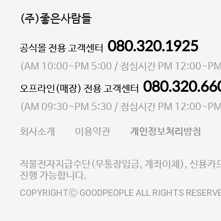
(주)좋은사람들
080.320.1925
대표 이성현,박영환
공식몰 전용 고객센터
| 개인정보관리책임자 김상현
소재지 서울특별시 마포구 마포대로4다길 41 마포
(
AM 10:00~PM 5:00
/ 점심시간
PM 12:00~PM
통신판매업 신고번호 2023-서울마포-3931호
080.320.66
오프라인(매장) 전용 고객센터
사업자등록번호 105-81-58242
(
AM 09:30~PM 5:30
/ 점심시간
PM 12:00~PM
FAX 02-6380-5020
회사소개
이용약관
개인정보처리방침
E-MAIL goodpeople@gpin.co.kr
사업자정보확인
이니시스 에스크로 서비스
직불전자지급수단(무통장입금, 계좌이체), 신용카드
진행 가능합니다.
COPYRIGHTⒸ GOODPEOPLE ALL RIGHTS RESERV