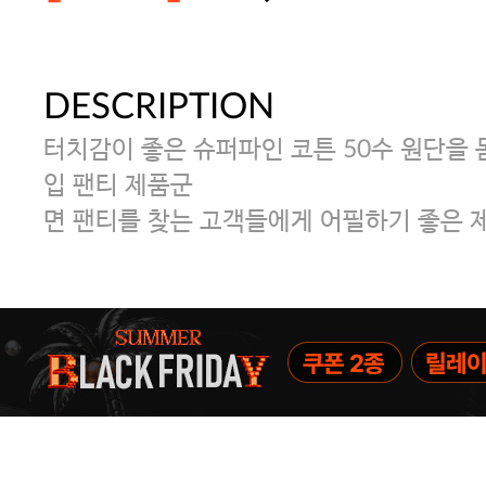
DESCRIPTION
주말특가 20%(8.7~8.9)/5만원 이
터치감이 좋은 슈퍼파인 코튼 50수 원단을 
[썸머블프] 1만원 할인 쿠폰(8.1~31)
입 팬티 제품군
면 팬티를 찾는 고객들에게 어필하기 좋은 
[썸머블프] 2만원 할인 쿠폰(8.1~31)
속옷 교체 10% 쿠폰(8.1~31)/7만