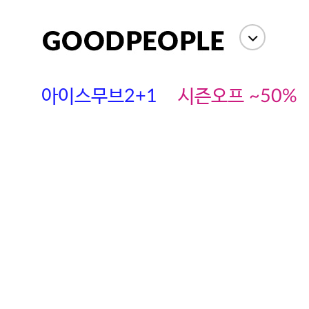
아이스무브2+1
시즌오프 ~50%
에스까다
스딘
츄츄안나