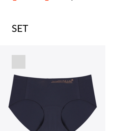
SET
주말특가 20%(8.7~8.9)/5만원 이
[썸머블프] 1만원 할인 쿠폰(8.1~31)
[썸머블프] 2만원 할인 쿠폰(8.1~31)