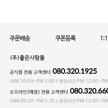
주문배송
쿠폰등록
1:
(주)좋은사람들
080.320.1925
대표 이성현,박영환
공식몰 전용 고객센터
| 개인정보관리책임자 김상현
소재지 서울특별시 마포구 마포대로4다길 41 마포
(
AM 10:00~PM 5:00
/ 점심시간
PM 12:00~PM
통신판매업 신고번호 2023-서울마포-3931호
080.320.66
오프라인(매장) 전용 고객센터
사업자등록번호 105-81-58242
(
AM 09:30~PM 5:30
/ 점심시간
PM 12:00~PM