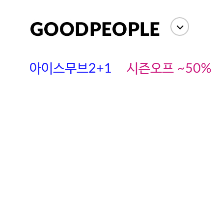
아이스무브2+1
시즌오프 ~50%
에스까다
스딘
츄츄안나