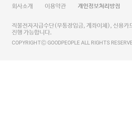
FAX 02-6380-5020
회사소개
이용약관
개인정보처리방침
E-MAIL goodpeople@gpin.co.kr
사업자정보확인
이니시스 에스크로 서비스
직불전자지급수단(무통장입금, 계좌이체), 신용카드
진행 가능합니다.
COPYRIGHTⒸ GOODPEOPLE ALL RIGHTS RESERV