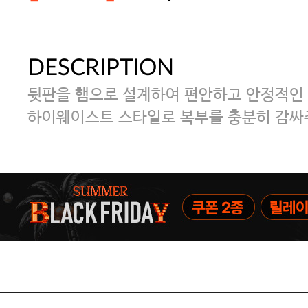
DESCRIPTION
[썸머블프] 1만원 할인 쿠폰(8.1~31)
뒷판을 햄으로 설계하여 편안하고 안정적인 
[썸머블프] 2만원 할인 쿠폰(8.1~31)
하이웨이스트 스타일로 복부를 충분히 감싸