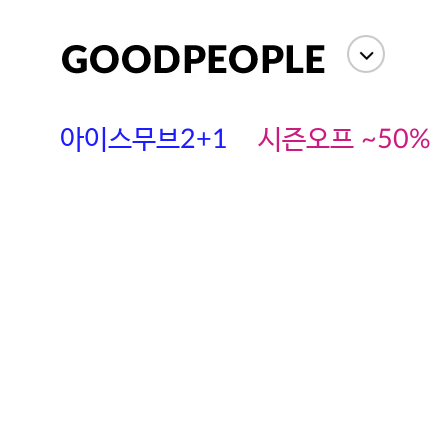
아이스무브2+1
시즌오프 ~50%
에스까다
스딘
츄츄안나