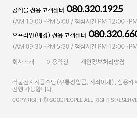
080.320.1925
대표 이성현,박영환
공식몰 전용 고객센터
| 개인정보관리책임자 김상현
소재지 서울특별시 마포구 마포대로4다길 41 마포
(
AM 10:00~PM 5:00
/ 점심시간
PM 12:00~PM
통신판매업 신고번호 2023-서울마포-3931호
080.320.66
오프라인(매장) 전용 고객센터
사업자등록번호 105-81-58242
(
AM 09:30~PM 5:30
/ 점심시간
PM 12:00~PM
FAX 02-6380-5020
회사소개
이용약관
개인정보처리방침
E-MAIL goodpeople@gpin.co.kr
사업자정보확인
이니시스 에스크로 서비스
직불전자지급수단(무통장입금, 계좌이체), 신용카드
진행 가능합니다.
COPYRIGHTⒸ GOODPEOPLE ALL RIGHTS RESERV