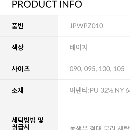
PRODUCT INFO
품번
JPWPZ010
색상
베이지
사이즈
090, 095, 100, 105
소재
여팬티:PU 32%,NY 
세탁방법 및
취급시
농색은 절대 분리 세탁