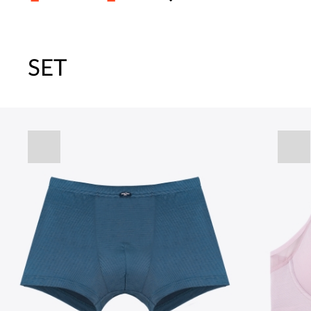
SET
주말특가 20%(8.7~8.9)/5만원 이
[썸머블프] 1만원 할인 쿠폰(8.1~31)
[썸머블프] 2만원 할인 쿠폰(8.1~31)
속옷 교체 10% 쿠폰(8.1~31)/7만