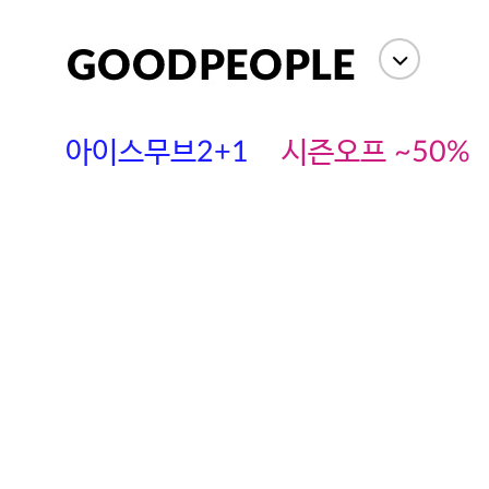
상세정보
사이즈
상품평(
아이스무브2+1
시즌오프 ~50%
에스까다
스딘
츄츄안나