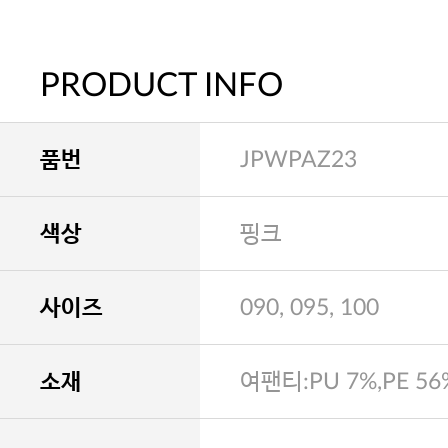
PRODUCT INFO
품번
JPWPAZ23
색상
핑크
사이즈
090, 095, 100
소재
여팬티:PU 7%,PE 56