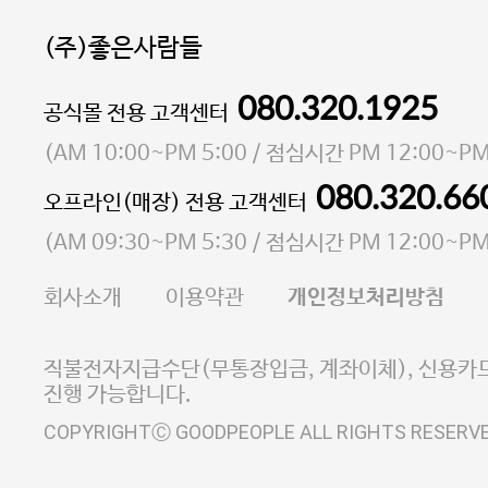
(주)좋은사람들
080.320.1925
대표 이성현,박영환
공식몰 전용 고객센터
| 개인정보관리책임자 김상현
소재지 서울특별시 마포구 마포대로4다길 41 마포
(
AM 10:00~PM 5:00
/ 점심시간
PM 12:00~PM
통신판매업 신고번호 2023-서울마포-3931호
080.320.66
오프라인(매장) 전용 고객센터
사업자등록번호 105-81-58242
(
AM 09:30~PM 5:30
/ 점심시간
PM 12:00~PM
FAX 02-6380-5020
회사소개
이용약관
개인정보처리방침
E-MAIL goodpeople@gpin.co.kr
사업자정보확인
이니시스 에스크로 서비스
직불전자지급수단(무통장입금, 계좌이체), 신용카드
진행 가능합니다.
COPYRIGHTⒸ GOODPEOPLE ALL RIGHTS RESERV