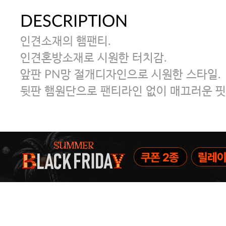
DESCRIPTION
인견소재의 햄팬티.
인견혼방소재로 시원한 터치감.
앞판 PN망 절개디자인으로 시원한 스타일.
뒷판 햄원단으로 팬티라인 없이 매끄러운 핏