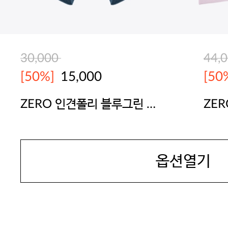
30,000
44,
[50%]
15,000
[50
ZERO 인견폴리 블루그린 인
ZE
밴드 드로즈
어 
JAMES DEAN
JAM
옵션열기