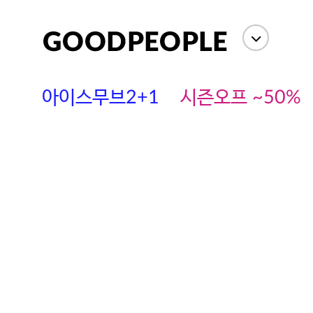
아이스무브2+1
시즌오프 ~50%
에스까다
스딘
츄츄안나