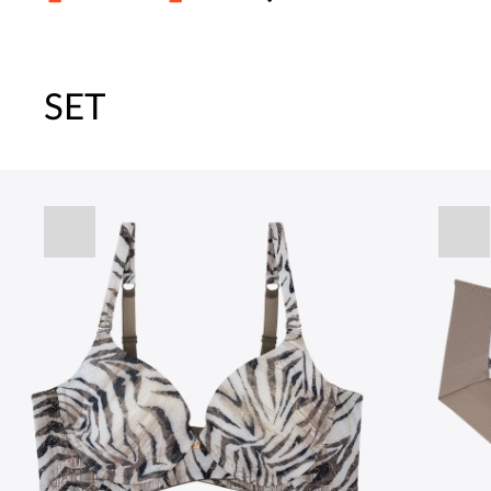
SET
주말특가 20%(8.7~8.9)/5만원 이
[썸머블프] 1만원 할인 쿠폰(8.1~31)
[썸머블프] 2만원 할인 쿠폰(8.1~31)