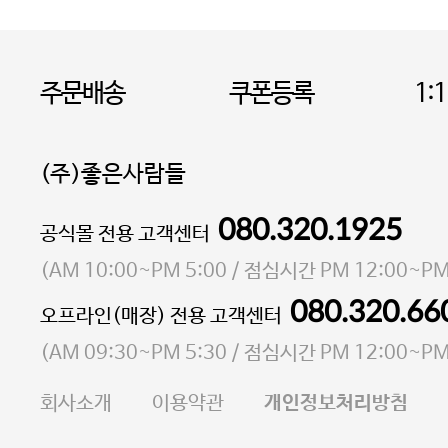
주문배송
쿠폰등록
1:
(주)좋은사람들
080.320.1925
대표 이성현,박영환
공식몰 전용 고객센터
| 개인정보관리책임자 김상현
소재지 서울특별시 마포구 마포대로4다길 41 마포
(
AM 10:00~PM 5:00
/ 점심시간
PM 12:00~PM
통신판매업 신고번호 2023-서울마포-3931호
080.320.66
오프라인(매장) 전용 고객센터
사업자등록번호 105-81-58242
(
AM 09:30~PM 5:30
/ 점심시간
PM 12:00~PM
FAX 02-6380-5020
회사소개
이용약관
개인정보처리방침
E-MAIL goodpeople@gpin.co.kr