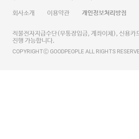
FAX 02-6380-5020
회사소개
이용약관
개인정보처리방침
E-MAIL goodpeople@gpin.co.kr
사업자정보확인
이니시스 에스크로 서비스
직불전자지급수단(무통장입금, 계좌이체), 신용카드
진행 가능합니다.
COPYRIGHTⒸ GOODPEOPLE ALL RIGHTS RESERV