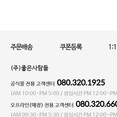
주문배송
쿠폰등록
1:
(주)좋은사람들
080.320.1925
대표 이성현,박영환
공식몰 전용 고객센터
| 개인정보관리책임자 김상현
소재지 서울특별시 마포구 마포대로4다길 41 마포
(
AM 10:00~PM 5:00
/ 점심시간
PM 12:00~PM
통신판매업 신고번호 2023-서울마포-3931호
080.320.66
오프라인(매장) 전용 고객센터
사업자등록번호 105-81-58242
(
AM 09:30~PM 5:30
/ 점심시간
PM 12:00~PM