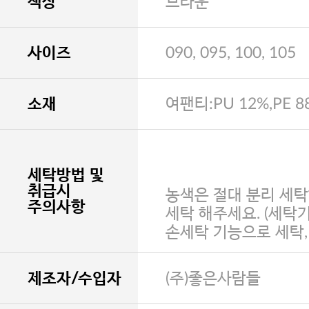
색상
브라운
사이즈
090, 095, 100, 105
소재
여팬티:PU 12%,PE 8
세탁방법 및
취급시
농색은 절대 분리 세탁
주의사항
세탁 해주세요. (세탁
손세탁 기능으로 세탁
제조자/수입자
(주)좋은사람들