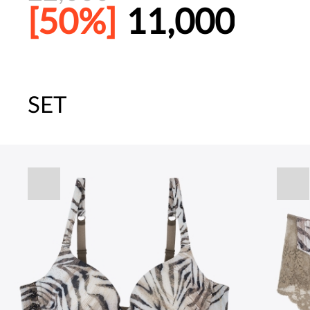
[50%]
11,000
SET
주말특가 20%(8.7~8.9)/5만원 이
[썸머블프] 1만원 할인 쿠폰(8.1~31)
[썸머블프] 2만원 할인 쿠폰(8.1~31)