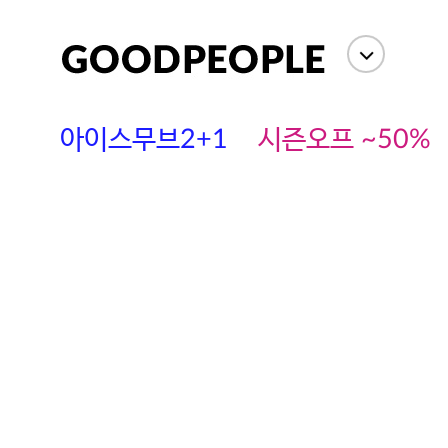
아이스무브2+1
시즌오프 ~50%
에스까다
스딘
츄츄안나