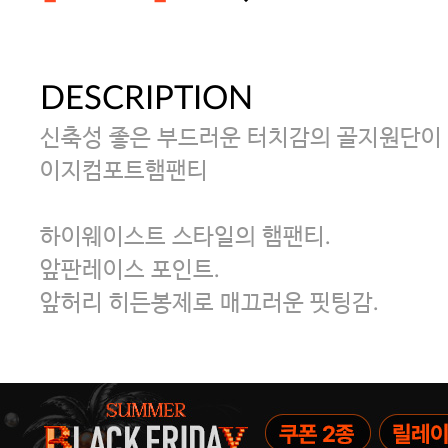
DESCRIPTION
[썸머블프] 1만원 할인 쿠폰(8.1~31)
신축성 좋은 부드러운 터치감의 골지원단이
[썸머블프] 2만원 할인 쿠폰(8.1~31)
이지컴포트햄팬티
하이웨이스트 스타일의 햄팬티.
앞판레이스 포인트.
앞허리 히든봉제로 매끄러운 핏팅감.