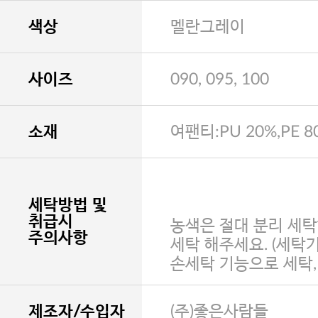
색상
멜란그레이
사이즈
090, 095, 100
소재
여팬티:PU 20%,PE 8
세탁방법 및
취급시
농색은 절대 분리 세탁
주의사항
세탁 해주세요. (세탁
손세탁 기능으로 세탁
제조자/수입자
(주)좋은사람들