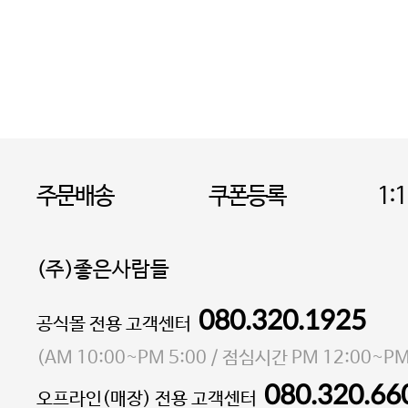
주문배송
쿠폰등록
1:
(주)좋은사람들
080.320.1925
대표 이성현,박영환
공식몰 전용 고객센터
| 개인정보관리책임자 김상현
소재지 서울특별시 마포구 마포대로4다길 41 마포
(
AM 10:00~PM 5:00
/ 점심시간
PM 12:00~PM
통신판매업 신고번호 2023-서울마포-3931호
080.320.66
오프라인(매장) 전용 고객센터