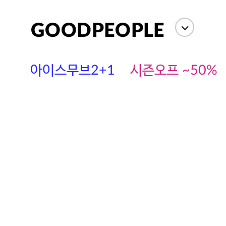
아이스무브2+1
시즌오프 ~50%
에스까다
스딘
츄츄안나