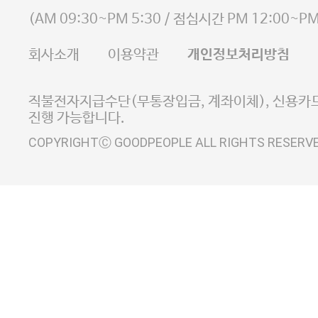
사업자등록번호 105-81-58242
(
AM 09:30~PM 5:30
/ 점심시간
PM 12:00~PM
FAX 02-6380-5020
회사소개
이용약관
개인정보처리방침
E-MAIL goodpeople@gpin.co.kr
사업자정보확인
이니시스 에스크로 서비스
직불전자지급수단(무통장입금, 계좌이체), 신용카드
진행 가능합니다.
COPYRIGHTⒸ GOODPEOPLE ALL RIGHTS RESERV