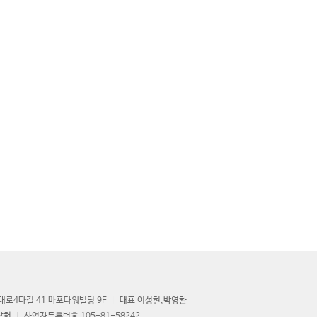
로4다길 41 마포타워빌딩 9F
대표 이성현,박영환
상현
사업자등록번호 105-81-58242