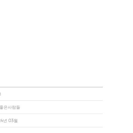
크
)좋은사람들
24년 03월