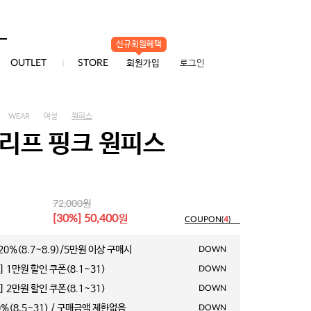
배송/교환/반품
신규회원혜택
0
OUTLET
STORE
회원가입
로그인
WEAR
여성
원피스
 리프 핑크 원피스
원
72,000
원
[30%] 50,400
COUPON(
4
)
0%(8.7~8.9)/5만원 이상 구매시
DOWN
 1만원 할인 쿠폰(8.1~31)
DOWN
 2만원 할인 쿠폰(8.1~31)
DOWN
%(8.5~31) / 구매금액 제한없음
DOWN