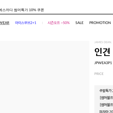
사이즈
상품평(
1
)
WEAR
아이스무브2+1
시즌오프 ~50%
SALE
PROMOTION
JAMES DEAN.
인견
JPWEA3P1
PRICE
주말특가 2
[썸머블프]
[썸머블프]
파자마 20