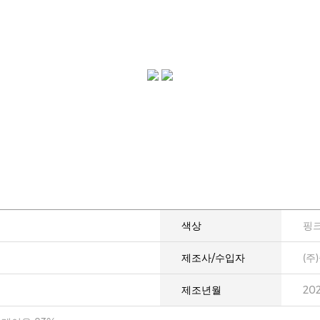
색상
핑
제조사/수입자
(주
제조년월
20