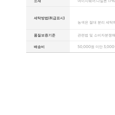
소재
여이지웨어:나일론 17%
세탁방법(취급표시)
농색은 절대 분리 세탁
품질보증기준
관련법 및 소비자분쟁해
배송비
50,000원 미만 3,00