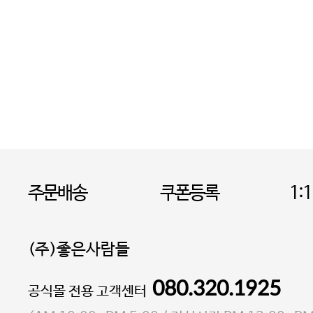
주문배송
쿠폰등록
1:
(주)좋은사람들
080.320.1925
대표 이성현,박영환
공식몰 전용 고객센터
| 개인정보관리책임자 김상현