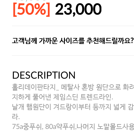
[50%]
23,000
고객님께 가까운 사이즈를 추천해드릴까요?
[썸머블프] 1만원 할인 쿠폰(8.1~31)
[썸머블프] 2만원 할인 쿠폰(8.1~31)
DESCRIPTION
홀리데이판타지_ 메탈사 혼방 원단으로 화려
지하게 풀어낸 제임스딘 트렌드라인.
날개 햄원단이 겨드랑이부터 등까지 넓게 
라.
75a중푸쉬, 80a약푸쉬,나머지 노말몰드사용