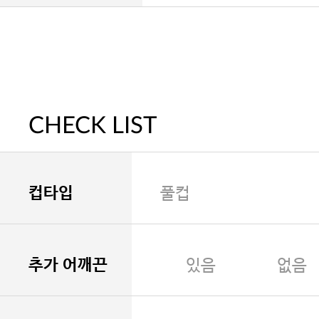
CHECK LIST
컵타입
풀컵
추가 어깨끈
있음
없음