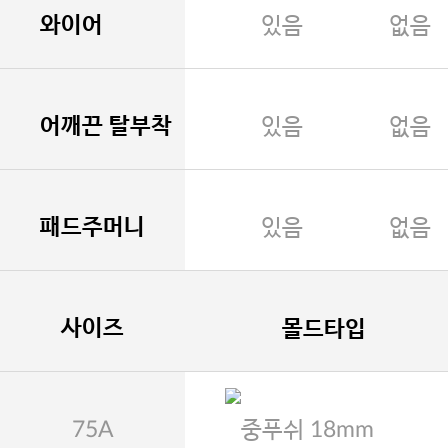
와이어
있음
없음
어깨끈 탈부착
있음
없음
패드주머니
있음
없음
사이즈
몰드타입
75A
중푸쉬 18mm