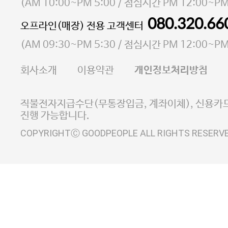
소재지 서울특별시 마포구 마포대로4다길 41 마포
(
AM 10:00~PM 5:00
/ 점심시간
PM 12:00~PM
통신판매업 신고번호 2023-서울마포-3931호
080.320.66
오프라인(매장) 전용 고객센터
사업자등록번호 105-81-58242
(
AM 09:30~PM 5:30
/ 점심시간
PM 12:00~PM
FAX 02-6380-5020
회사소개
이용약관
개인정보처리방침
E-MAIL goodpeople@gpin.co.kr
사업자정보확인
이니시스 에스크로 서비스
직불전자지급수단(무통장입금, 계좌이체), 신용카드
진행 가능합니다.
COPYRIGHTⒸ GOODPEOPLE ALL RIGHTS RESERV