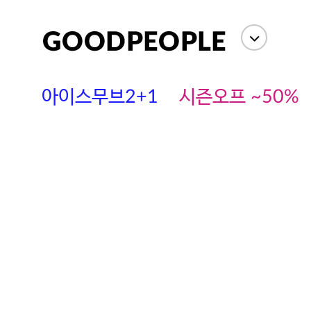
아이스무브2+1
시즌오프 ~50%
에스까다
스딘
츄츄안나