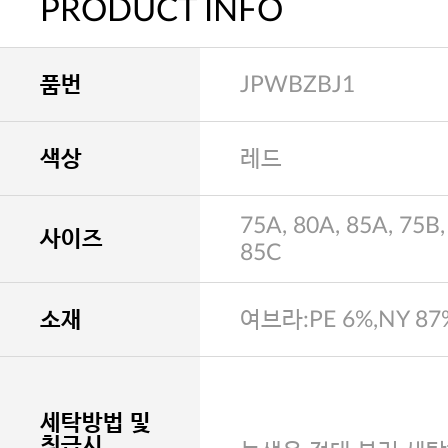
PRODUCT INFO
품번
JPWBZBJ1
색상
레드
75A, 80A, 85A, 75B,
사이즈
85C
소재
여브라:PE 6%,NY 87
세탁방법 및
취급시