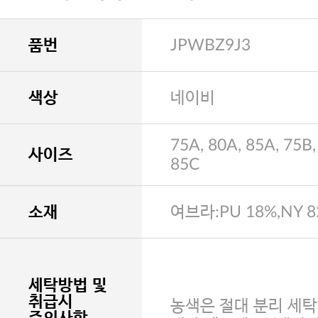
품번
JPWBZ9J3
색상
네이비
75A, 80A, 85A, 75B,
사이즈
85C
소재
여브라:PU 18%,NY 
세탁방법 및
취급시
농색은 절대 분리 세탁
주의사항