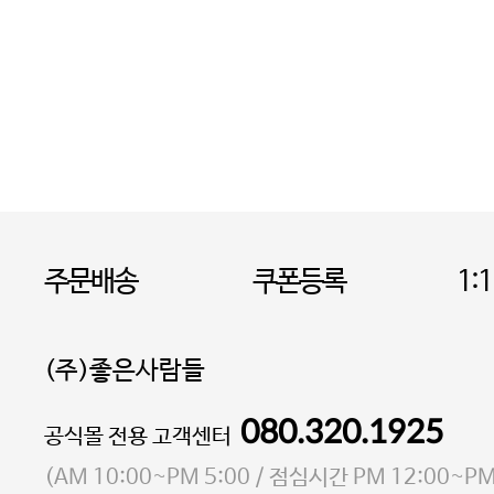
주문배송
쿠폰등록
1:
(주)좋은사람들
080.320.1925
대표 이성현,박영환
공식몰 전용 고객센터
| 개인정보관리책임자 김상현
소재지 서울특별시 마포구 마포대로4다길 41 마포
(
AM 10:00~PM 5:00
/ 점심시간
PM 12:00~PM