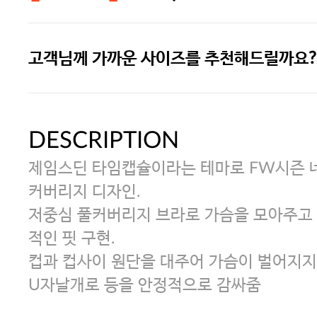
고객님께 가까운 사이즈를 추천해드릴까요?
주말특가 20%(8.7~8.9)/5만원 이
[썸머블프] 1만원 할인 쿠폰(8.1~31)
DESCRIPTION
제임스딘 타임캡슐이라는 테마로 FW시즌 
[썸머블프] 2만원 할인 쿠폰(8.1~31)
커버리지 디자인.
저중심 풀커버리지 브라로 가슴을 모아주고
적인 핏 구현.
컵과 컵사이 원단을 대주어 가슴이 벌어지지
U자날개로 등을 안정적으로 감싸줌