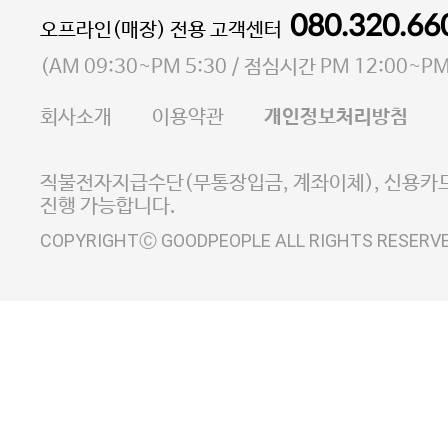
통신판매업 신고번호 2023-서울마포-3931호
080.320.66
오프라인(매장) 전용 고객센터
사업자등록번호 105-81-58242
(
AM 09:30~PM 5:30
/ 점심시간
PM 12:00~PM
FAX 02-6380-5020
회사소개
이용약관
개인정보처리방침
E-MAIL goodpeople@gpin.co.kr
사업자정보확인
이니시스 에스크로 서비스
직불전자지급수단(무통장입금, 계좌이체), 신용카드
진행 가능합니다.
COPYRIGHTⒸ GOODPEOPLE ALL RIGHTS RESERV