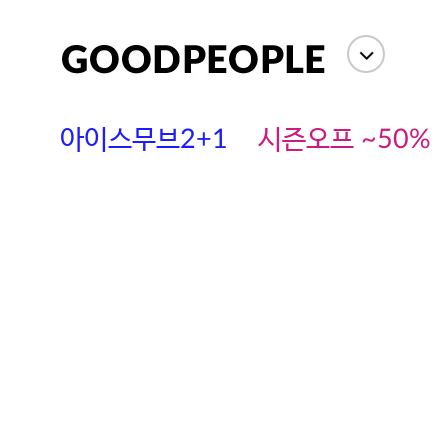
아이스무브2+1
시즌오프 ~50%
에스까다
스딘
츄츄안나