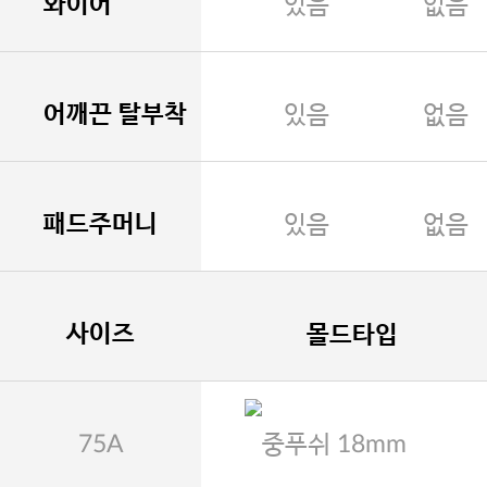
와이어
있음
없음
어깨끈 탈부착
있음
없음
패드주머니
있음
없음
사이즈
몰드타입
75A
중푸쉬 18mm