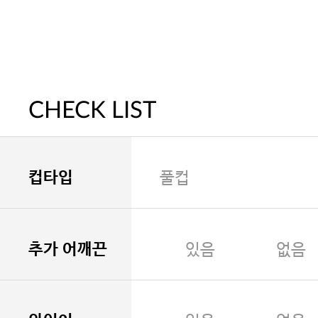
CHECK LIST
컵타입
풀컵
추가 어깨끈
있음
없음