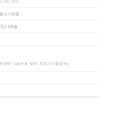
그린, 와인
)좋은사람들
23년 08월
 손세탁 기능으로 세탁, 건조기사용금지)