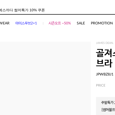
WEAR
아이스무브2+1
시즌오프 ~50%
SALE
PROMOTION
JAMES DEAN.
골져
브라
JPWBZ8J1
PRICE
주말특가 2
[썸머블프]