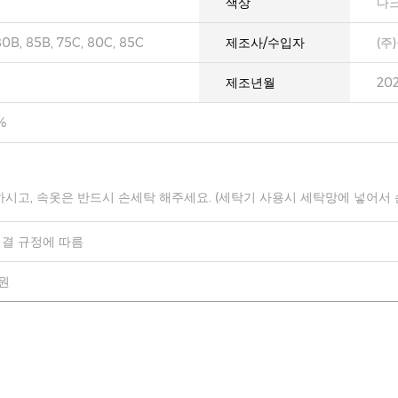
색상
다크
80B, 85B, 75C, 80C, 85C
제조사/수입자
(주
제조년월
20
%
하시고, 속옷은 반드시 손세탁 해주세요. (세탁기 사용시 세탁망에 넣어서
결 규정에 따름
0원