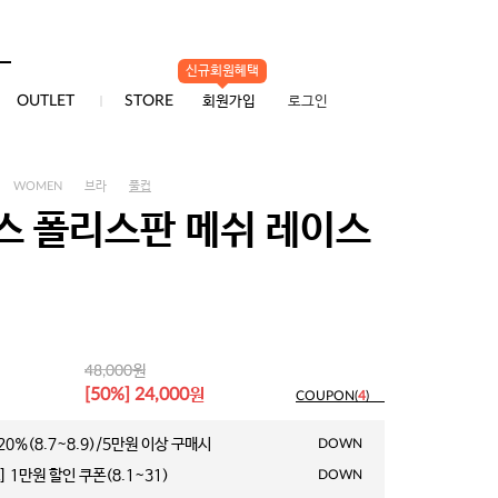
신규회원혜택
0
OUTLET
STORE
회원가입
로그인
WOMEN
브라
풀컵
스 폴리스판 메쉬 레이스
원
48,000
원
[50%] 24,000
COUPON(
4
)
0%(8.7~8.9)/5만원 이상 구매시
DOWN
 1만원 할인 쿠폰(8.1~31)
DOWN