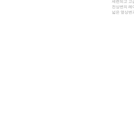
세련되고 고
전상변의 레
넓은 옆상변과