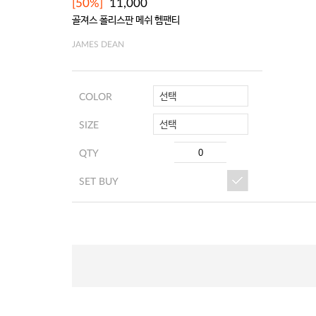
[50%]
11,000
골져스 폴리스판 메쉬 헴팬티
JAMES DEAN
선택
COLOR
선택
SIZE
QTY
SET BUY