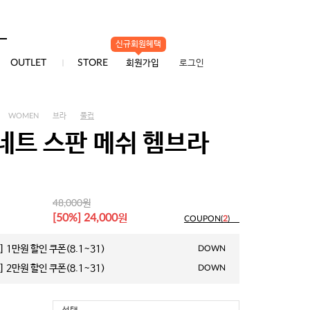
신규회원혜택
0
OUTLET
STORE
회원가입
로그인
WOMEN
브라
풀컵
네트 스판 메쉬 헴브라
원
48,000
원
[50%] 24,000
COUPON(
2
)
 1만원 할인 쿠폰(8.1~31)
DOWN
 2만원 할인 쿠폰(8.1~31)
DOWN