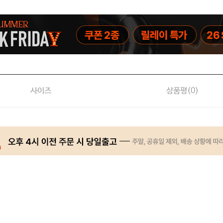
사이즈
상품평(
0
)