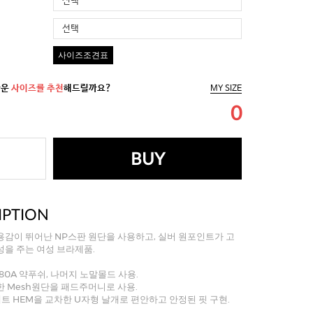
선택
선택
사이즈조견표
까운
사이즈를 추천
해드릴까요?
MY SIZE
0
BUY
IPTION
감이 뛰어난 NP스판 원단을 사용하고, 실버 원포인트가 고
을 주는 여성 브라제품.
 80A 약푸쉬, 나머지 노말몰드 사용.
 Mesh원단을 패드주머니로 사용.
트 HEM을 교차한 U자형 날개로 편안하고 안정된 핏 구현.