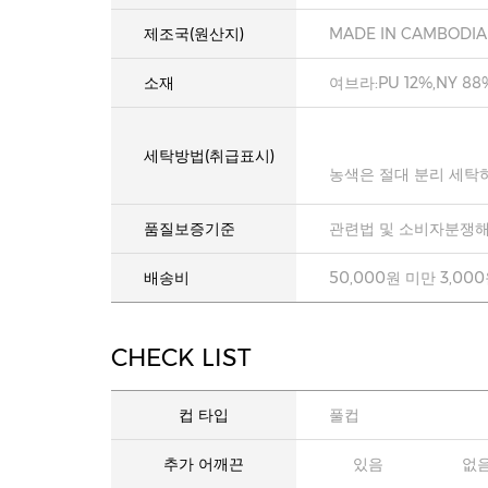
제조국(원산지)
MADE IN CAMBODIA
소재
여브라:PU 12%,NY 88
세탁방법(취급표시)
농색은 절대 분리 세탁
품질보증기준
관련법 및 소비자분쟁해
배송비
50,000원 미만 3,00
CHECK LIST
컵 타입
풀컵
추가 어깨끈
있음
없