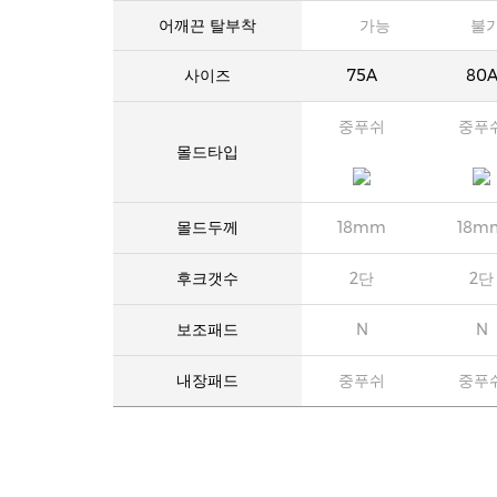
어깨끈 탈부착
가능
불
사이즈
75A
80
중푸쉬
중푸
몰드타입
몰드두께
18mm
18m
후크갯수
2단
2단
보조패드
N
N
내장패드
중푸쉬
중푸