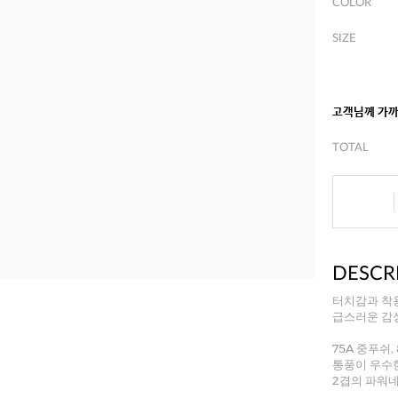
COLOR
SIZE
고객님께 가
TOTAL
DESCR
터치감과 착용
급스러운 감성
75A 중푸쉬,
통풍이 우수한
2겹의 파워네