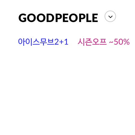
상세정보
사이즈
상품평(
아이스무브2+1
시즌오프 ~50%
에스까다
스딘
츄츄안나