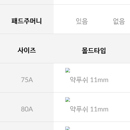
패드주머니
있음
없음
사이즈
몰드타입
75A
약푸쉬 11mm
80A
약푸쉬 11mm