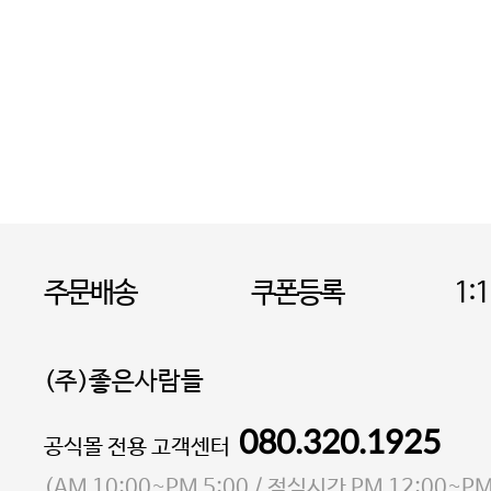
주문배송
쿠폰등록
1:
(주)좋은사람들
080.320.1925
대표 이성현,박영환
공식몰 전용 고객센터
| 개인정보관리책임자 김상현
소재지 서울특별시 마포구 마포대로4다길 41 마포
(
AM 10:00~PM 5:00
/ 점심시간
PM 12:00~PM