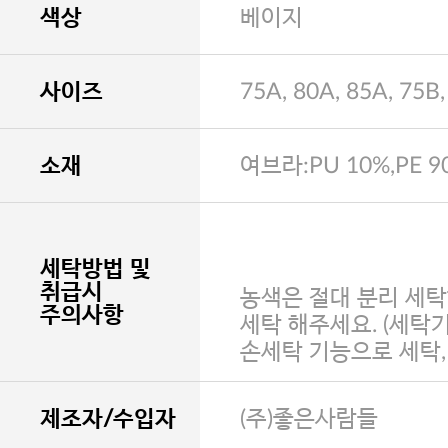
색상
베이지
사이즈
75A, 80A, 85A, 75B,
소재
여브라:PU 10%,PE 9
세탁방법 및
취급시
농색은 절대 분리 세탁
주의사항
세탁 해주세요. (세탁
손세탁 기능으로 세탁
제조자/수입자
(주)좋은사람들