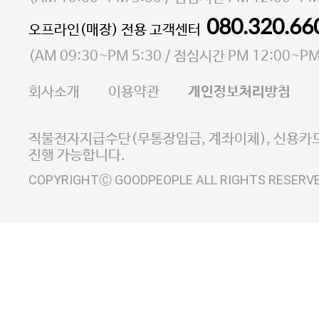
통신판매업 신고번호 2023-서울마포-3931호
080.320.66
오프라인(매장) 전용 고객센터
사업자등록번호 105-81-58242
(
AM 09:30~PM 5:30
/ 점심시간
PM 12:00~PM
FAX 02-6380-5020
회사소개
이용약관
개인정보처리방침
E-MAIL goodpeople@gpin.co.kr
사업자정보확인
이니시스 에스크로 서비스
직불전자지급수단(무통장입금, 계좌이체), 신용카드
진행 가능합니다.
COPYRIGHTⒸ GOODPEOPLE ALL RIGHTS RESERV