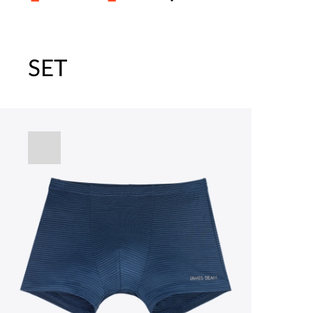
SET
주말특가 20%(8.7~8.9)/5만원 이
[썸머블프] 1만원 할인 쿠폰(8.1~31)
[썸머블프] 2만원 할인 쿠폰(8.1~31)