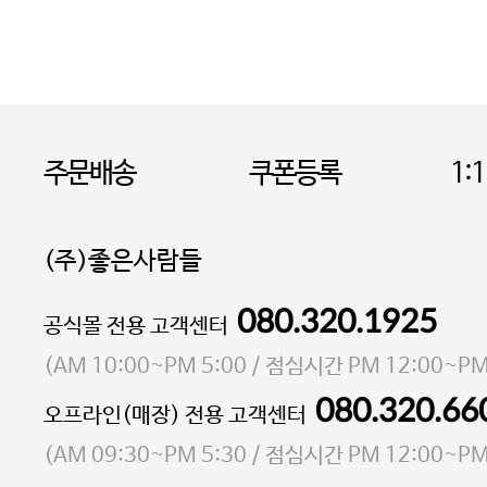
주문배송
쿠폰등록
1:
(주)좋은사람들
080.320.1925
대표 이성현,박영환
공식몰 전용 고객센터
| 개인정보관리책임자 김상현
소재지 서울특별시 마포구 마포대로4다길 41 마포
(
AM 10:00~PM 5:00
/ 점심시간
PM 12:00~PM
통신판매업 신고번호 2023-서울마포-3931호
080.320.66
오프라인(매장) 전용 고객센터
사업자등록번호 105-81-58242
(
AM 09:30~PM 5:30
/ 점심시간
PM 12:00~PM