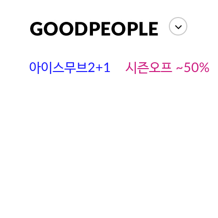
아이스무브2+1
시즌오프 ~50%
에스까다
스딘
츄츄안나