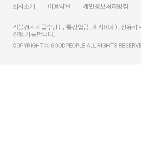
FAX 02-6380-5020
회사소개
이용약관
개인정보처리방침
E-MAIL goodpeople@gpin.co.kr
사업자정보확인
이니시스 에스크로 서비스
직불전자지급수단(무통장입금, 계좌이체), 신용카드
진행 가능합니다.
COPYRIGHTⒸ GOODPEOPLE ALL RIGHTS RESERV