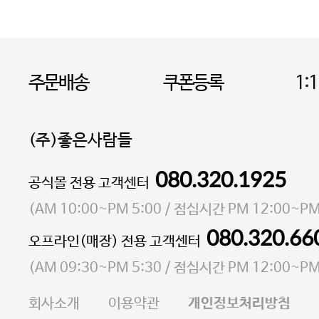
주문배송
쿠폰등록
1:
(주)좋은사람들
080.320.1925
대표 이성현,박영환
공식몰 전용 고객센터
| 개인정보관리책임자 김상현
소재지 서울특별시 마포구 마포대로4다길 41 마포
(
AM 10:00~PM 5:00
/ 점심시간
PM 12:00~PM
통신판매업 신고번호 2023-서울마포-3931호
080.320.66
오프라인(매장) 전용 고객센터
사업자등록번호 105-81-58242
(
AM 09:30~PM 5:30
/ 점심시간
PM 12:00~PM
FAX 02-6380-5020
회사소개
이용약관
개인정보처리방침
E-MAIL goodpeople@gpin.co.kr