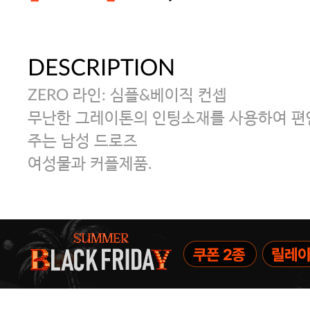
DESCRIPTION
[썸머블프] 1만원 할인 쿠폰(8.1~31)
ZERO 라인: 심플&베이직 컨셉
[썸머블프] 2만원 할인 쿠폰(8.1~31)
무난한 그레이톤의 인팅소재를 사용하여 편
주는 남성 드로즈
여성물과 커플제품.
속옷 교체 10% 쿠폰(8.1~31)/7만