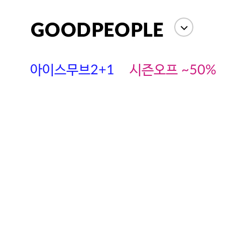
아이스무브2+1
시즌오프 ~50%
에스까다
스딘
츄츄안나