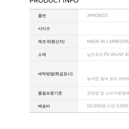
PRODUCT INFO
품번
JPMDBZ31
사이즈
제조국(원산지)
MADE IN CAMBODIA
소재
남즈로즈:PU 8%,NY 20
세탁방법(취급표시)
농색은 절대 분리 세탁
품질보증기준
관련법 및 소비자분쟁해
배송비
50,000원 미만 3,00