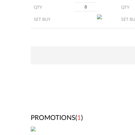
QTY
QTY
SET BUY
SET B
PROMOTIONS(
1
)