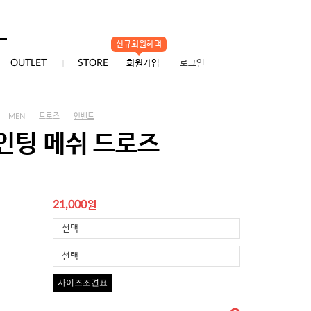
신규회원혜택
0
OUTLET
STORE
회원가입
로그인
MEN
드로즈
인밴드
인팅 메쉬 드로즈
원
21,000
선택
선택
사이즈조견표