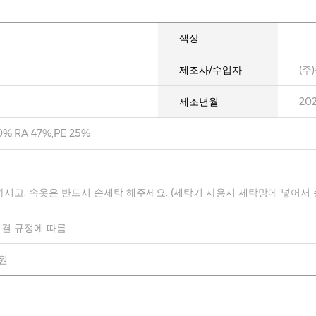
색상
제조사/수입자
(주
제조년월
20
%,RA 47%,PE 25%
하시고, 속옷은 반드시 손세탁 해주세요. (세탁기 사용시 세탁망에 넣어서
결 규정에 따름
0원