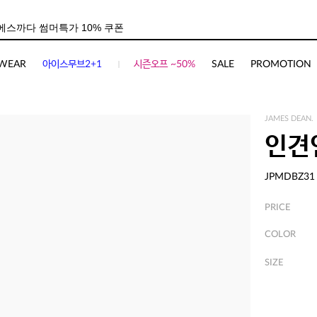
WEAR
아이스무브2+1
시즌오프 ~50%
SALE
PROMOTION
JAMES DEAN.
인견
JPMDBZ31
PRICE
COLOR
SIZE