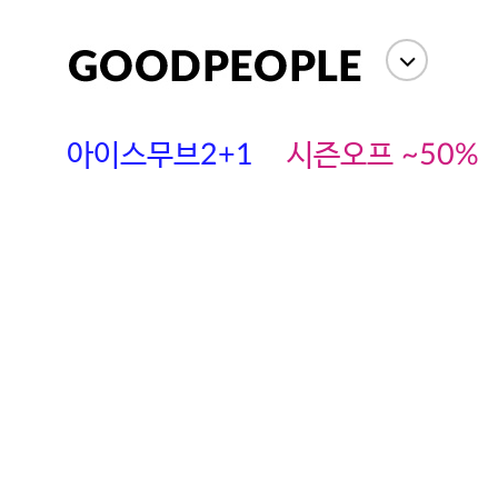
아이스무브2+1
시즌오프 ~50%
에스까다
스딘
츄츄안나