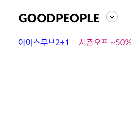
아이스무브2+1
시즌오프 ~50%
에스까다
스딘
츄츄안나