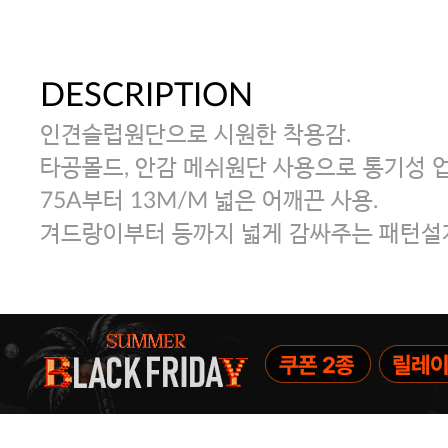
DESCRIPTION
인견슬럽원단으로 시원한 착용감.
타공몰드, 안감 메쉬원단 사용으로 통기성 
75A부터 13M/M 넓은 어깨끈 사용.
겨드랑이부터 등까지 넓게 감싸주는 패턴설