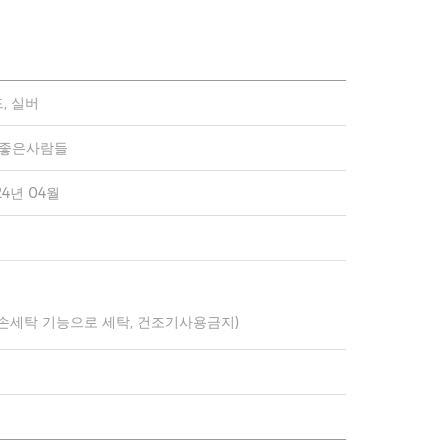
, 실버
)좋은사람들
24년 04월
 손세탁 기능으로 세탁, 건조기사용금지)