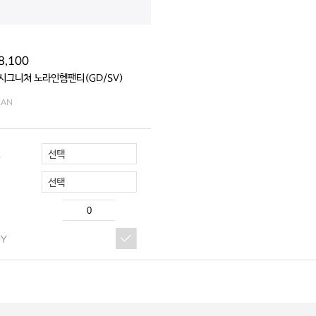
8,100
 시그니쳐 노라인헴팬티(GD/SV)
EAN
선택
R
선택
UY