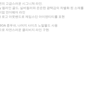
연의 고급스러운 시그니쳐 라인.
y 컬러인 골드, 실버컬러와 은은한 광택감의 차별화 된 소재를
미엄 언더웨어 라인
 로고 아웃밴드로 제임스딘 아이덴티티를 표현
, 80A 중푸쉬, 나머지 사이즈 노말몰드 사용
으로 자연스러운 클리비지 라인 구현.