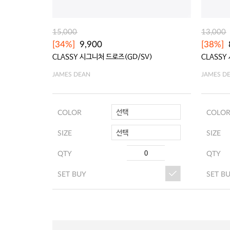
15,000
13,000
[34%]
9,900
[38%]
CLASSY 시그니처 드로즈(GD/SV)
CLASSY
JAMES DEAN
JAMES D
선택
COLOR
COLO
선택
SIZE
SIZE
QTY
QTY
SET BUY
SET B