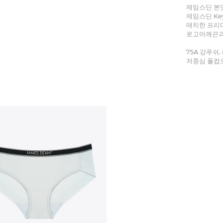
제임스딘 본
제임스딘 Ke
매치한 프리
로고어깨끈과
75A 강푸쉬
저중심 풀컵