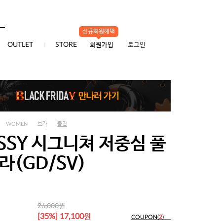
신규회원혜택
0
OUTLET
STORE
회원가입
로그인
WOMEN
브라
풀컵
SSY 시그니쳐 저중심 풀
라(GD/SV)
원
26,000
원
[35%] 17,100
COUPON(
2
)