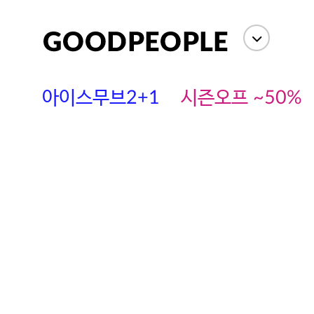
아이스무브2+1
시즌오프 ~50%
에스까다
스딘
츄츄안나