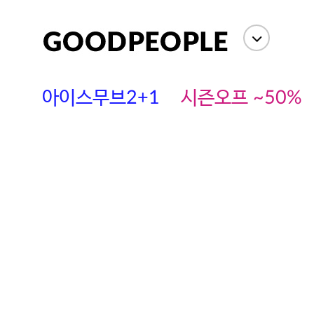
아이스무브2+1
시즌오프 ~50%
에스까다
스딘
츄츄안나