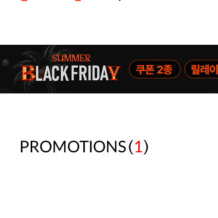
주말특가 20%(8.7~8.9)/5만원 이
[썸머블프] 1만원 할인 쿠폰(8.1~31)
[썸머블프] 2만원 할인 쿠폰(8.1~31)
(
)
PROMOTIONS
1
속옷 교체 10% 쿠폰(8.1~31)/7만