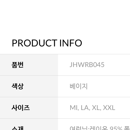
PRODUCT INFO
품번
JHWRB045
색상
베이지
사이즈
MI, LA, XL, XXL
소재
여런닝:레이온 95%,