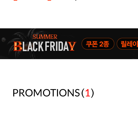
주말특가 20%(8.7~8.9)/5만원 이
[썸머블프] 1만원 할인 쿠폰(8.1~31)
[썸머블프] 2만원 할인 쿠폰(8.1~31)
(
)
PROMOTIONS
1
속옷 교체 10% 쿠폰(8.1~31)/7만