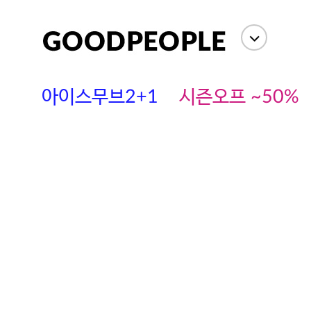
아이스무브2+1
시즌오프 ~50%
에스까다
스딘
츄츄안나