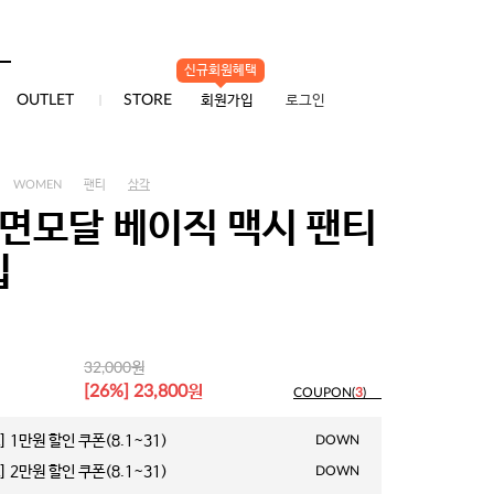
신규회원혜택
0
OUTLET
STORE
회원가입
로그인
WOMEN
팬티
삼각
 면모달 베이직 맥시 팬티
입
원
32,000
원
[26%] 23,800
COUPON(
3
)
 1만원 할인 쿠폰(8.1~31)
DOWN
 2만원 할인 쿠폰(8.1~31)
DOWN