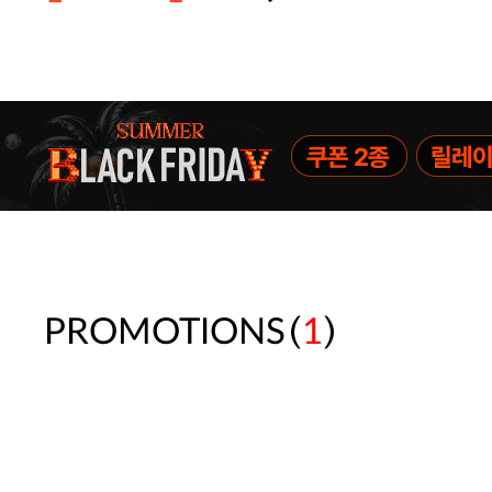
주말특가 20%(8.7~8.9)/5만원 이
[썸머블프] 1만원 할인 쿠폰(8.1~31)
[썸머블프] 2만원 할인 쿠폰(8.1~31)
(
)
PROMOTIONS
1
속옷 교체 10% 쿠폰(8.1~31)/7만