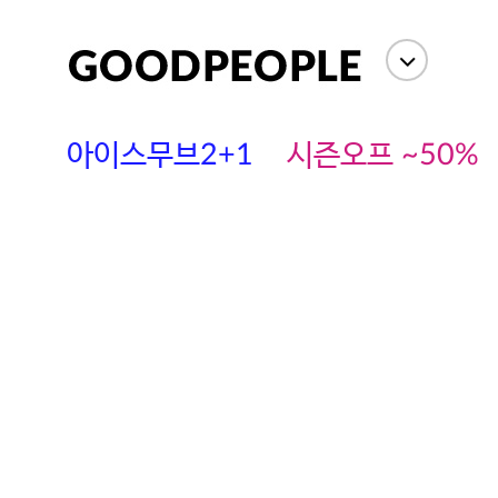
아이스무브2+1
시즌오프 ~50%
에스까다
스딘
츄츄안나