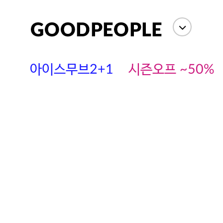
아이스무브2+1
시즌오프 ~50%
에스까다
스딘
츄츄안나