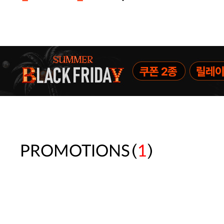
주말특가 20%(8.7~8.9)/5만원 이
[썸머블프] 1만원 할인 쿠폰(8.1~31)
[썸머블프] 2만원 할인 쿠폰(8.1~31)
(
)
PROMOTIONS
1
속옷 교체 10% 쿠폰(8.1~31)/7만