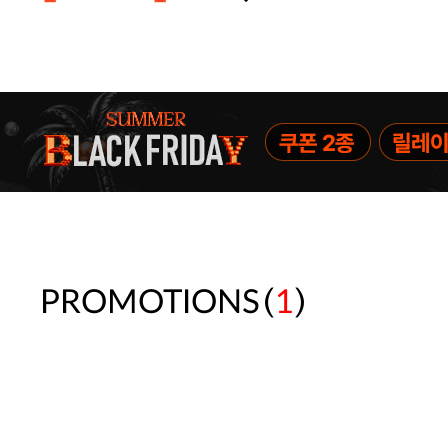
주말특가 20%(8.7~8.9)/5만원 이
[썸머블프] 1만원 할인 쿠폰(8.1~31)
[썸머블프] 2만원 할인 쿠폰(8.1~31)
(
)
PROMOTIONS
1
속옷 교체 10% 쿠폰(8.1~31)/7만