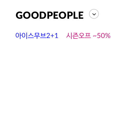
아이스무브2+1
시즌오프 ~50%
에스까다
스딘
츄츄안나