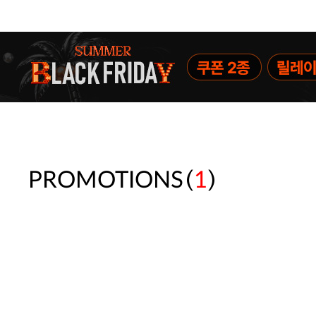
주말특가 20%(8.7~8.9)/5만원 이
[썸머블프] 1만원 할인 쿠폰(8.1~31)
[썸머블프] 2만원 할인 쿠폰(8.1~31)
(
)
PROMOTIONS
1
속옷 교체 10% 쿠폰(8.1~31)/7만