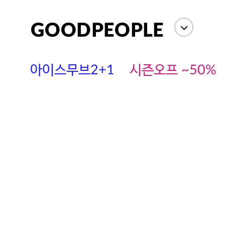
아이스무브2+1
시즌오프 ~50%
에스까다
스딘
츄츄안나