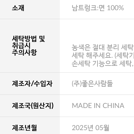
소재
남트렁크:면 100%
세탁방법 및
취급시
농색은 절대 분리 세탁
주의사항
세탁 해주세요. (세탁
손세탁 기능으로 세탁
제조자/수입자
(주)좋은사람들
제조국(원산지)
MADE IN CHINA
제조년월
2025년 05월