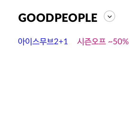
아이스무브2+1
시즌오프 ~50%
에스까다
스딘
츄츄안나