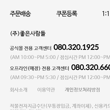
주문배송
쿠폰등록
1:
(주)좋은사람들
080.320.1925
대표 이성현,박영환
공식몰 전용 고객센터
| 개인정보관리책임자 김상현
소재지 서울특별시 마포구 마포대로4다길 41 마포
(
AM 10:00~PM 5:00
/ 점심시간
PM 12:00~PM
통신판매업 신고번호 2023-서울마포-3931호
080.320.66
오프라인(매장) 전용 고객센터
사업자등록번호 105-81-58242
(
AM 09:30~PM 5:30
/ 점심시간
PM 12:00~PM
FAX 02-6380-5020
회사소개
이용약관
개인정보처리방침
E-MAIL goodpeople@gpin.co.kr
사업자정보확인
이니시스 에스크로 서비스
직불전자지급수단(무통장입금, 계좌이체), 신용카드