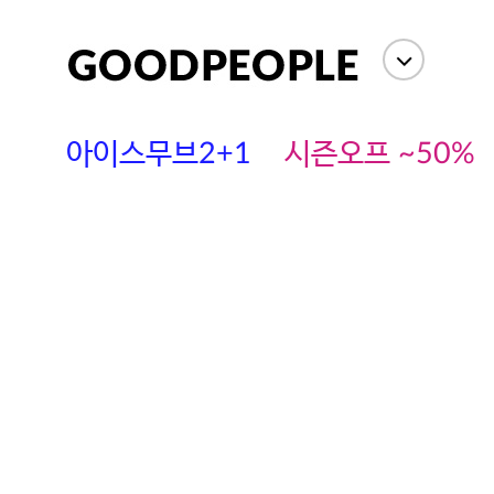
아이스무브2+1
시즌오프 ~50%
에스까다
스딘
츄츄안나