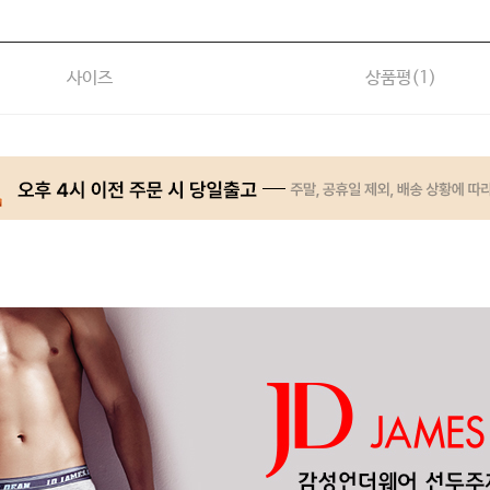
사이즈
상품평(
1
)