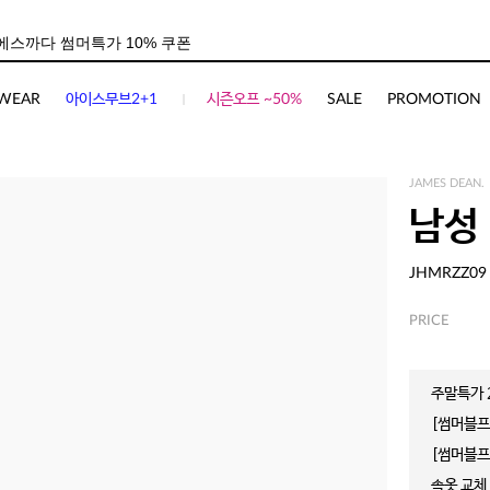
WEAR
아이스무브2+1
시즌오프 ~50%
SALE
PROMOTION
JAMES DEAN.
남성
JHMRZZ09
PRICE
주말특가 2
[썸머블프]
[썸머블프]
속옷 교체 