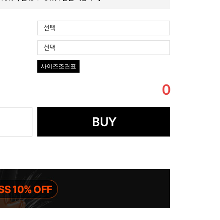
선택
선택
사이즈조견표
0
BUY