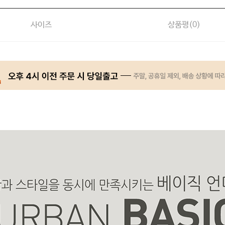
사이즈
상품평(
0
)