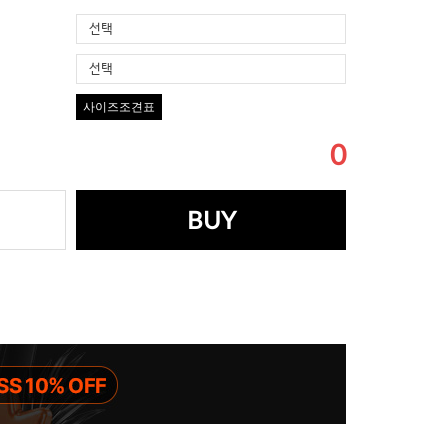
선택
선택
사이즈조견표
0
BUY