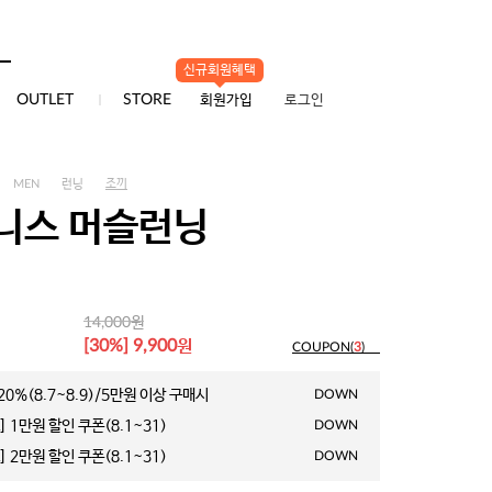
신규회원혜택
0
OUTLET
STORE
회원가입
로그인
MEN
런닝
조끼
니스 머슬런닝
원
14,000
원
[30%] 9,900
COUPON(
3
)
0%(8.7~8.9)/5만원 이상 구매시
DOWN
 1만원 할인 쿠폰(8.1~31)
DOWN
 2만원 할인 쿠폰(8.1~31)
DOWN