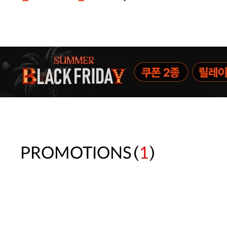
주말특가 20%(8.7~8.9)/5만원 이
[썸머블프] 1만원 할인 쿠폰(8.1~31)
[썸머블프] 2만원 할인 쿠폰(8.1~31)
(
)
PROMOTIONS
1
속옷 교체 10% 쿠폰(8.1~31)/7만