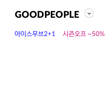
아이스무브2+1
시즌오프 ~50%
에스까다
스딘
츄츄안나