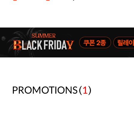
주말특가 20%(8.7~8.9)/5만원 이
[썸머블프] 1만원 할인 쿠폰(8.1~31)
[썸머블프] 2만원 할인 쿠폰(8.1~31)
(
)
PROMOTIONS
1
속옷 교체 10% 쿠폰(8.1~31)/7만