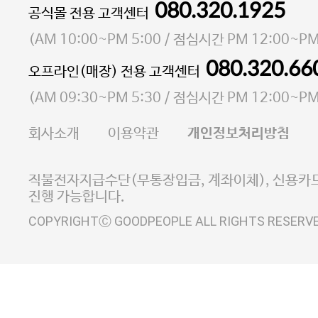
080.320.1925
대표 이성현,박영환
공식몰 전용 고객센터
| 개인정보관리책임자 김상현
소재지 서울특별시 마포구 마포대로4다길 41 마포
(
AM 10:00~PM 5:00
/ 점심시간
PM 12:00~PM
통신판매업 신고번호 2023-서울마포-3931호
080.320.66
오프라인(매장) 전용 고객센터
사업자등록번호 105-81-58242
(
AM 09:30~PM 5:30
/ 점심시간
PM 12:00~PM
FAX 02-6380-5020
회사소개
이용약관
개인정보처리방침
E-MAIL goodpeople@gpin.co.kr
사업자정보확인
이니시스 에스크로 서비스
직불전자지급수단(무통장입금, 계좌이체), 신용카드
진행 가능합니다.
COPYRIGHTⒸ GOODPEOPLE ALL RIGHTS RESERV