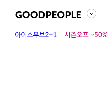
아이스무브2+1
시즌오프 ~50%
에스까다
스딘
츄츄안나