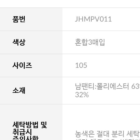
품번
JHMPV011
색상
혼합3매입
사이즈
105
남팬티:폴리에스터 63
소재
32%
세탁방법 및
취급시
농색은 절대 분리 세탁
주의사항