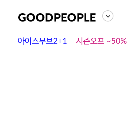
아이스무브2+1
시즌오프 ~50%
에스까다
스딘
츄츄안나