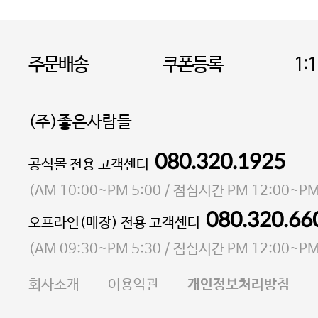
주문배송
쿠폰등록
1:
(주)좋은사람들
080.320.1925
대표 이성현,박영환
공식몰 전용 고객센터
| 개인정보관리책임자 김상현
소재지 서울특별시 마포구 마포대로4다길 41 마포
(
AM 10:00~PM 5:00
/ 점심시간
PM 12:00~PM
통신판매업 신고번호 2023-서울마포-3931호
080.320.66
오프라인(매장) 전용 고객센터
사업자등록번호 105-81-58242
(
AM 09:30~PM 5:30
/ 점심시간
PM 12:00~PM
FAX 02-6380-5020
회사소개
이용약관
개인정보처리방침
E-MAIL goodpeople@gpin.co.kr